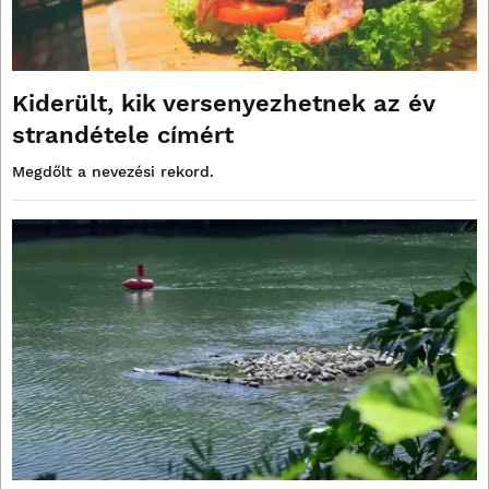
Kiderült, kik versenyezhetnek az év
strandétele címért
Megdőlt a nevezési rekord.