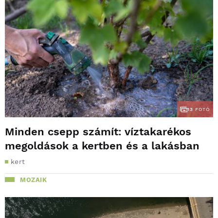
13
FOTÓ
Minden csepp számít: víztakarékos
megoldások a kertben és a lakásban
kert
MOZAIK