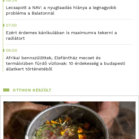
08:24
Lecsapott a NAV: a nyugtaadás hiánya a legnagyobb
probléma a Balatonnál
07:00
Ezért érdemes kánikulában is maximumra tekerni a
radiátort
06:00
Afrikai bennszülöttek, Elefántház mecset és
termálvízben fürdő vízilovak: 10 érdekesség a budapesti
állatkert történetéből
OTTHON KÉSZÜLT