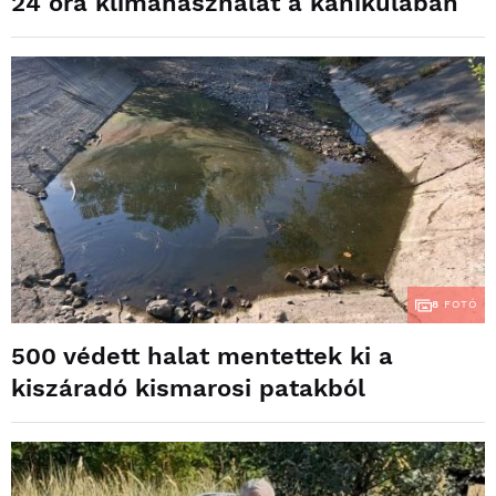
24 óra klímahasználat a kánikulában
8
FOTÓ
500 védett halat mentettek ki a
kiszáradó kismarosi patakból