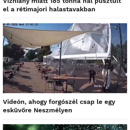
Vízhiány miatt 185 tonna hal pusztult
el a rétimajori halastavakban
Videón, ahogy forgószél csap le egy
esküvőre Neszmélyen