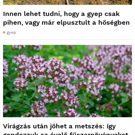
Innen lehet tudni, hogy a gyep csak
pihen, vagy már elpusztult a hőségben
gyep
Virágzás után jöhet a metszés: így
gondozzuk az évelő fűszernövényeket