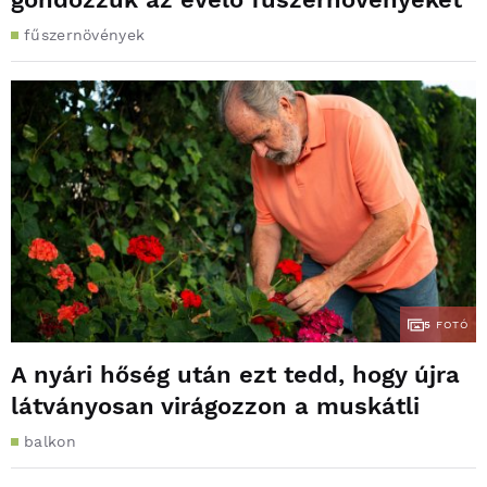
fűszernövények
5
FOTÓ
A nyári hőség után ezt tedd, hogy újra
látványosan virágozzon a muskátli
balkon