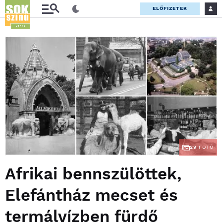
ELŐFIZETEK
29
FOTÓ
Afrikai bennszülöttek,
Elefántház mecset és
termálvízben fürdő