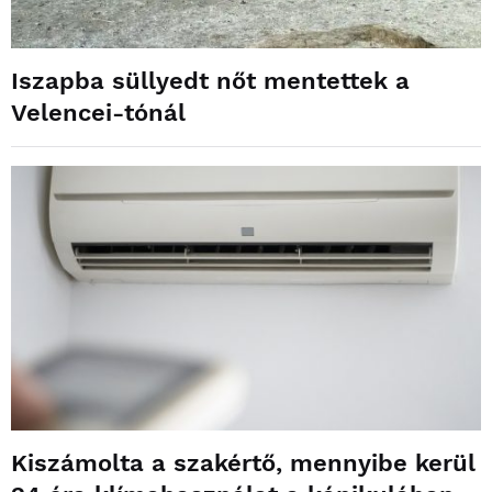
Iszapba süllyedt nőt mentettek a
Velencei-tónál
Kiszámolta a szakértő, mennyibe kerül