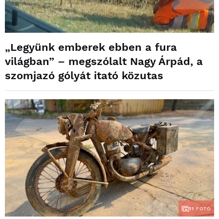
„Legyünk emberek ebben a fura
világban” – megszólalt Nagy Árpád, a
szomjazó gólyát itató közutas
11
FOTÓ