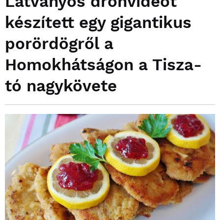
Látványos drónvideót
készített egy gigantikus
porördögről a
Homokhátságon a Tisza-
tó nagykövete