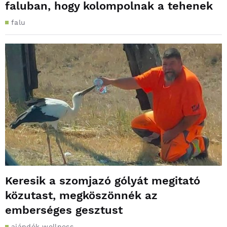
faluban, hogy kolompolnak a tehenek
falu
Keresik a szomjazó gólyát megitató
közutast, megköszönnék az
emberséges gesztust
ajándék wellness