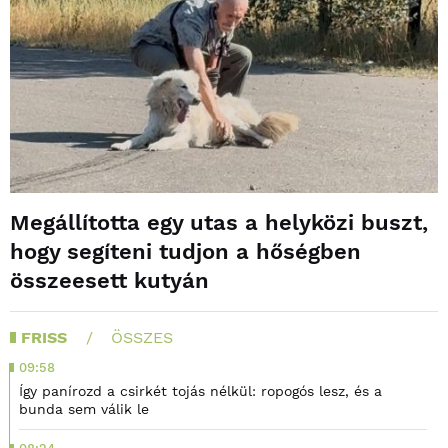
Megállította egy utas a helyközi buszt,
hogy segíteni tudjon a hőségben
összeesett kutyán
FRISS
ÖSSZES
09:58
Így panírozd a csirkét tojás nélkül: ropogós lesz, és a
bunda sem válik le