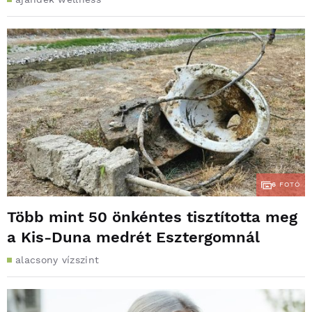
6
FOTÓ
Több mint 50 önkéntes tisztította meg
a Kis-Duna medrét Esztergomnál
alacsony vízszint