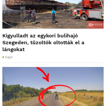
4
FOTÓ
Kigyulladt az egykori bulihajó
Szegeden, tűzoltók oltották el a
lángokat
hajó