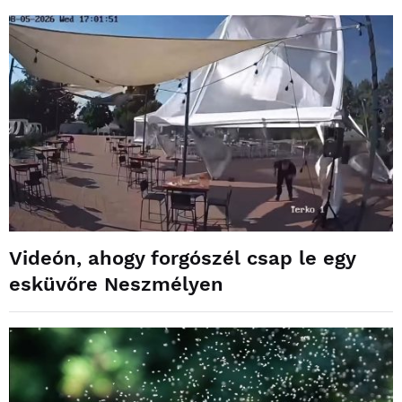
Videón, ahogy forgószél csap le egy
esküvőre Neszmélyen