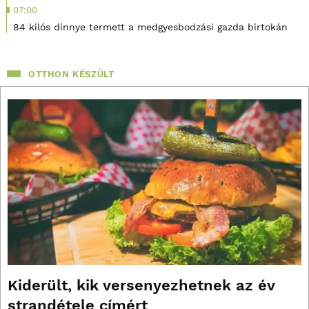
07:00
84 kilós dinnye termett a medgyesbodzási gazda birtokán
OTTHON KÉSZÜLT
Kiderült, kik versenyezhetnek az év
strandétele címért