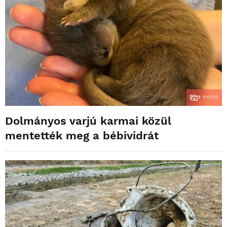
7
FOTÓ
Dolmányos varjú karmai közül
mentették meg a bébividrát