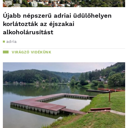
Újabb népszerű adriai üdülőhelyen
korlátozták az éjszakai
alkoholárusítást
adria
VIRÁGZÓ VIDÉKÜNK