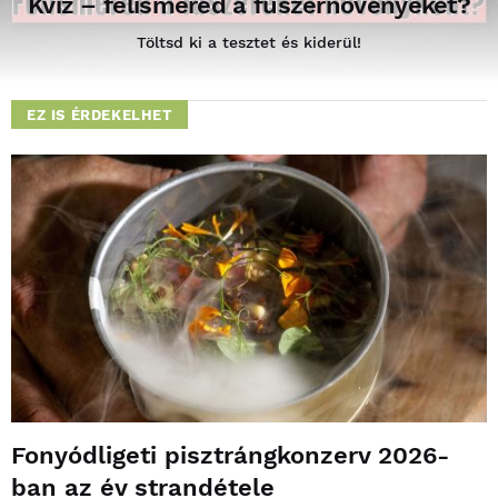
Kvíz – felismered a fűszernövényeket?
Töltsd ki a tesztet és kiderül!
EZ IS ÉRDEKELHET
Fonyódligeti pisztrángkonzerv 2026-
ban az év strandétele