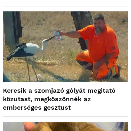
Keresik a szomjazó gólyát megitató
közutast, megköszönnék az
emberséges gesztust