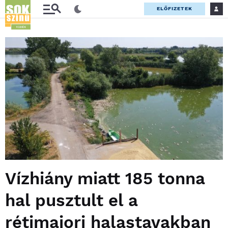
ELŐFIZETEK
Vízhiány miatt 185 tonna
hal pusztult el a
rétimajori halastavakban