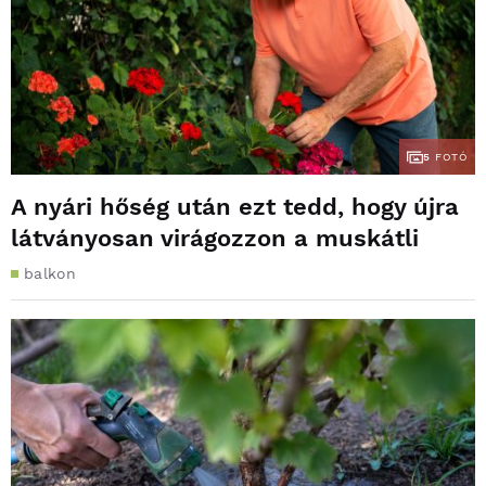
5
FOTÓ
A nyári hőség után ezt tedd, hogy újra
látványosan virágozzon a muskátli
balkon