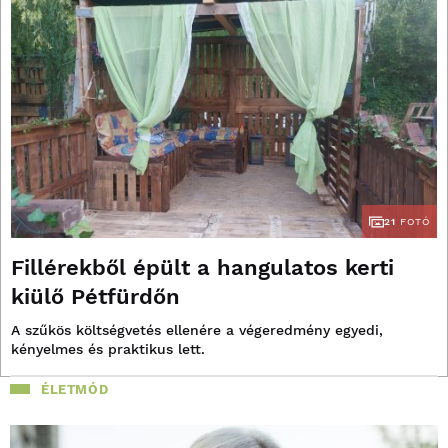
21
FOTÓ
Fillérekből épült a hangulatos kerti
kiülő Pétfürdőn
A szűkös költségvetés ellenére a végeredmény egyedi,
kényelmes és praktikus lett.
ÉLETMÓD