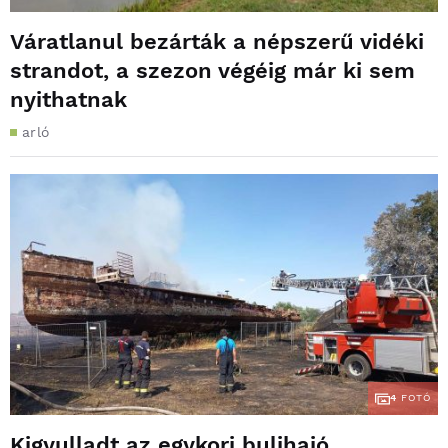
Váratlanul bezárták a népszerű vidéki
strandot, a szezon végéig már ki sem
nyithatnak
arló
4
FOTÓ
Kigyulladt az egykori bulihajó