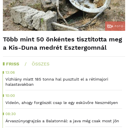
6
FOTÓ
Több mint 50 önkéntes tisztította meg
a Kis-Duna medrét Esztergomnál
FRISS
ÖSSZES
13:06
Vízhiány miatt 185 tonna hal pusztult el a rétimajori
halastavakban
10:00
Videón, ahogy forgószél csap le egy esküvőre Neszmélyen
08:30
Árvaszúnyograjzás a Balatonnál: a java még csak most jön