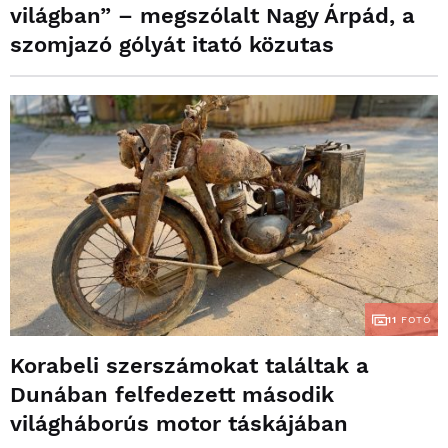
világban” – megszólalt Nagy Árpád, a
szomjazó gólyát itató közutas
11
FOTÓ
Korabeli szerszámokat találtak a
Dunában felfedezett második
világháborús motor táskájában