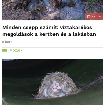
13
FOTÓ
Minden csepp számít: víztakarékos
megoldások a kertben és a lakásban
kert
MOZAIK