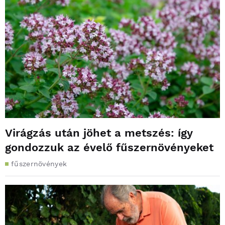
Virágzás után jöhet a metszés: így
gondozzuk az évelő fűszernövényeket
fűszernövények