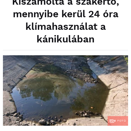
Kiszámolta a szakértő,
mennyibe kerül 24 óra
klímahasználat a
kánikulában
8
FOTÓ