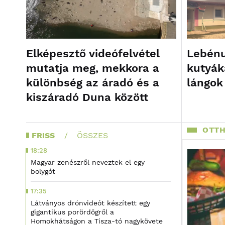
Elképesztő videófelvétel
Lebénu
mutatja meg, mekkora a
kutyák
különbség az áradó és a
lángok
kiszáradó Duna között
OTTH
FRISS
ÖSSZES
18:28
Magyar zenészről neveztek el egy
bolygót
17:35
Látványos drónvideót készített egy
gigantikus porördögről a
Homokhátságon a Tisza-tó nagykövete