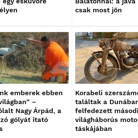
e egy esküvőre
Balatonnál: a java
élyen
csak most jön
ünk emberek ebben
Korabeli szerszám
világban” –
találtak a Dunába
lalt Nagy Árpád, a
felfedezett másod
zó gólyát itató
világháborús moto
s
táskájában