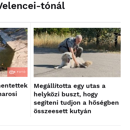
Velencei-tónál
8
FOTÓ
mentettek
Megállította egy utas a
marosi
helyközi buszt, hogy
segíteni tudjon a hőségben
összeesett kutyán