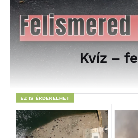
Kvíz – f
EZ IS ÉRDEKELHET