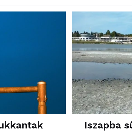
Iszapba s
bukkantak