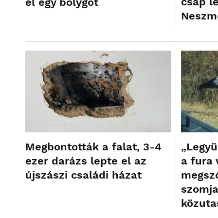
csap l
el egy bolygót
Neszm
Megbontották a falat, 3-4
„Legy
ezer darázs lepte el az
a fura 
újszászi családi házat
megszó
szomja
közuta