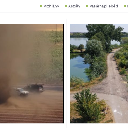
Vízhiány
Aszály
Vasárnapi ebéd