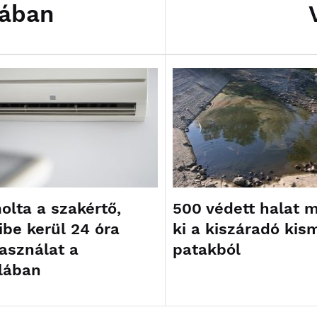
rában
olta a szakértő,
500 védett halat 
be kerül 24 óra
ki a kiszáradó kis
asználat a
patakból
lában