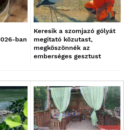
Keresik a szomjazó gólyát
2026-ban
megitató közutast,
megköszönnék az
emberséges gesztust