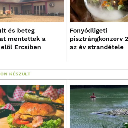
lt és beteg
Fonyódligeti
at mentettek a
pisztrángkonzerv 
 elől Ercsiben
az év strandétele
ON KÉSZÜLT