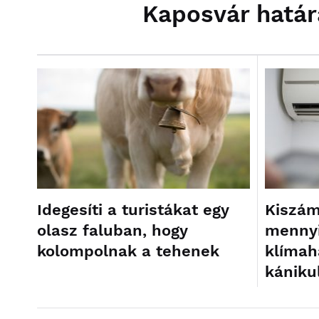
Kaposvár hatá
Idegesíti a turistákat egy
Kiszám
olasz faluban, hogy
mennyi
kolompolnak a tehenek
klímah
kániku