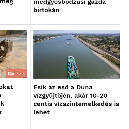
 még
medgyesbodzási gazda
birtokán
11
FOTÓ
okat
Esik az eső a Duna
n
vízgyűjtőjén, akár 10-20
ik
centis vízszintemelkedés is
r
lehet