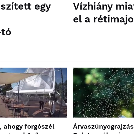
szített egy
Vízhiány mia
el a rétimaj
-tó
, ahogy forgószél
Árvaszúnyograjzás