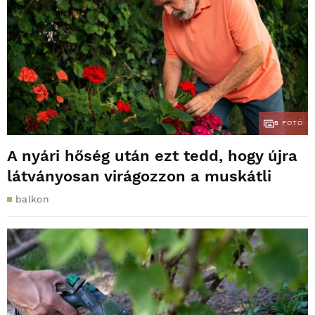
5
FOTÓ
A nyári hőség után ezt tedd, hogy újra
látványosan virágozzon a muskátli
balkon