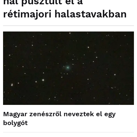
hal pusztult el a
rétimajori halastavakban
Magyar zenészről neveztek el egy
bolygót