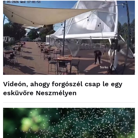
Videón, ahogy forgószél csap le egy
esküvőre Neszmélyen