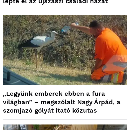
lepte el az újszászi családi házat
„Legyünk emberek ebben a fura
világban” – megszólalt Nagy Árpád, a
szomjazó gólyát itató közutas