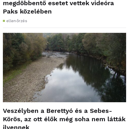
megdöbbentő esetet vettek videóra
Paks közelében
ellenőrzés
Veszélyben a Berettyó és a Sebes-
Körös, az ott élők még soha nem látták
ilyennek