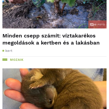
13
FOTÓ
Minden csepp számít: víztakarékos
megoldások a kertben és a lakásban
kert
MOZAIK