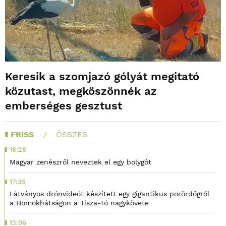
Keresik a szomjazó gólyát megitató
közutast, megköszönnék az
emberséges gesztust
FRISS
ÖSSZES
18:28
Magyar zenészről neveztek el egy bolygót
17:35
Látványos drónvideót készített egy gigantikus porördögről
a Homokhátságon a Tisza-tó nagykövete
13:06