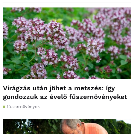
Virágzás után jöhet a metszés: így
gondozzuk az évelő fűszernövényeket
fűszernövények