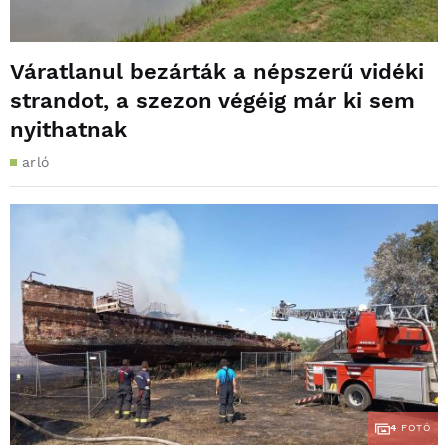
Váratlanul bezárták a népszerű vidéki
strandot, a szezon végéig már ki sem
nyithatnak
arló
4
FOTÓ