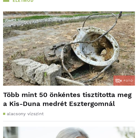
ÉLETMÓD
6
FOTÓ
Több mint 50 önkéntes tisztította meg
a Kis-Duna medrét Esztergomnál
alacsony vízszint