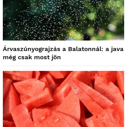
Árvaszúnyograjzás a Balatonnál: a java
még csak most jön