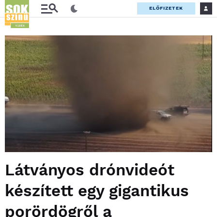
ELŐFIZETEK
Látványos drónvideót
készített egy gigantikus
porördögről a