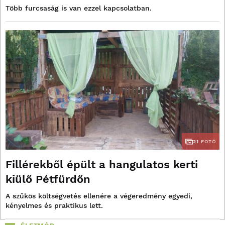
Több furcsaság is van ezzel kapcsolatban.
21
FOTÓ
Fillérekből épült a hangulatos kerti
kiülő Pétfürdőn
A szűkös költségvetés ellenére a végeredmény egyedi,
kényelmes és praktikus lett.