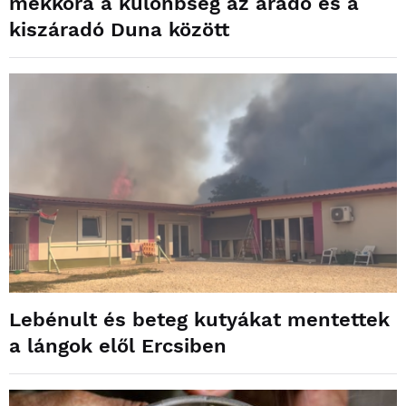
mekkora a különbség az áradó és a
kiszáradó Duna között
Lebénult és beteg kutyákat mentettek
a lángok elől Ercsiben