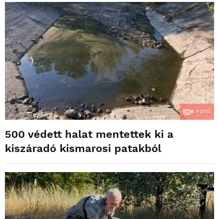
8
FOTÓ
500 védett halat mentettek ki a
kiszáradó kismarosi patakból