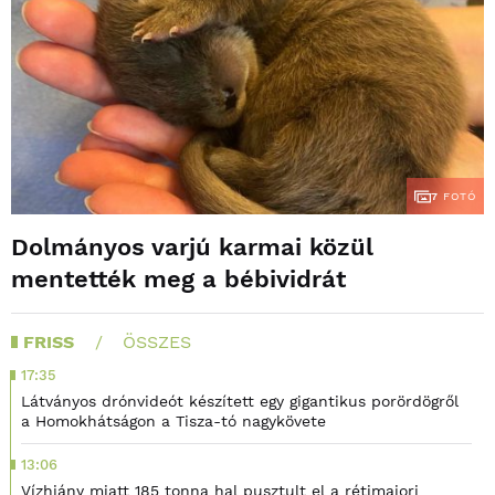
7
FOTÓ
Dolmányos varjú karmai közül
mentették meg a bébividrát
FRISS
ÖSSZES
17:35
Látványos drónvideót készített egy gigantikus porördögről
a Homokhátságon a Tisza-tó nagykövete
13:06
Vízhiány miatt 185 tonna hal pusztult el a rétimajori