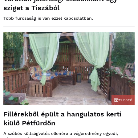
sziget a Tiszából
Több furcsaság is van ezzel kapcsolatban.
21
FOTÓ
Fillérekből épült a hangulatos kerti
kiülő Pétfürdőn
A szűkös költségvetés ellenére a végeredmény egyedi,