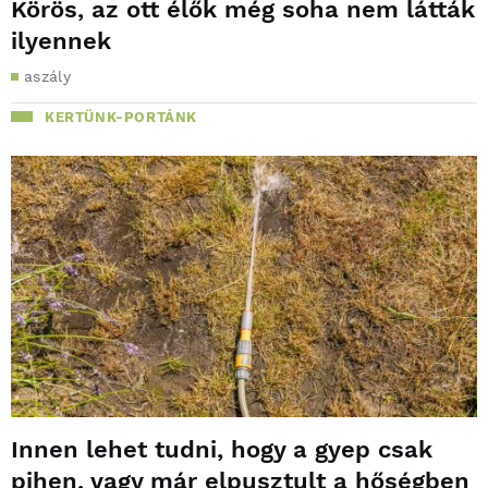
Körös, az ott élők még soha nem látták
ilyennek
aszály
KERTÜNK-PORTÁNK
Innen lehet tudni, hogy a gyep csak
pihen, vagy már elpusztult a hőségben