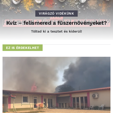
VIRÁGZÓ VIDÉKÜNK
Kvíz – felismered a fűszernövényeket?
Töltsd ki a tesztet és kiderül!
EZ IS ÉRDEKELHET