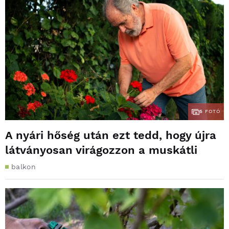
5
FOTÓ
A nyári hőség után ezt tedd, hogy újra
látványosan virágozzon a muskátli
balkon