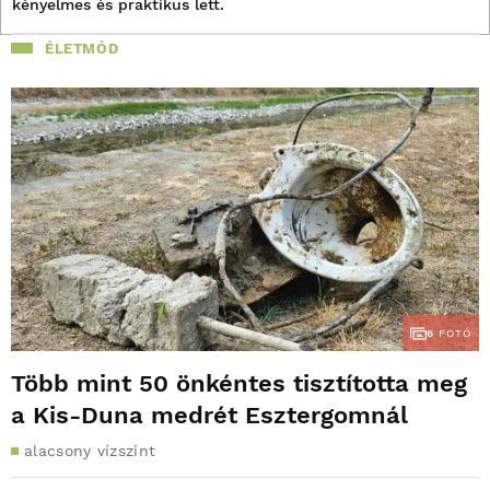
kényelmes és praktikus lett.
ÉLETMÓD
6
FOTÓ
Több mint 50 önkéntes tisztította meg
a Kis-Duna medrét Esztergomnál
alacsony vízszint