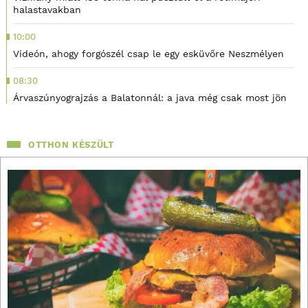
halastavakban
10:00
Videón, ahogy forgószél csap le egy esküvőre Neszmélyen
08:30
Árvaszúnyograjzás a Balatonnál: a java még csak most jön
OTTHON KÉSZÜLT