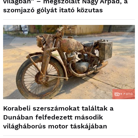
világban” – megszólalt Nagy Árpád, a
szomjazó gólyát itató közutas
11
FOTÓ
Korabeli szerszámokat találtak a
Dunában felfedezett második
világháborús motor táskájában