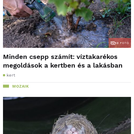
13
FOTÓ
Minden csepp számít: víztakarékos
megoldások a kertben és a lakásban
kert
MOZAIK