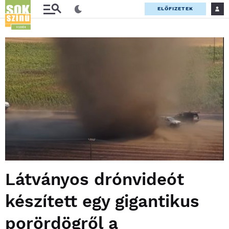
ELŐFIZETEK
Látványos drónvideót
készített egy gigantikus
porördögről a