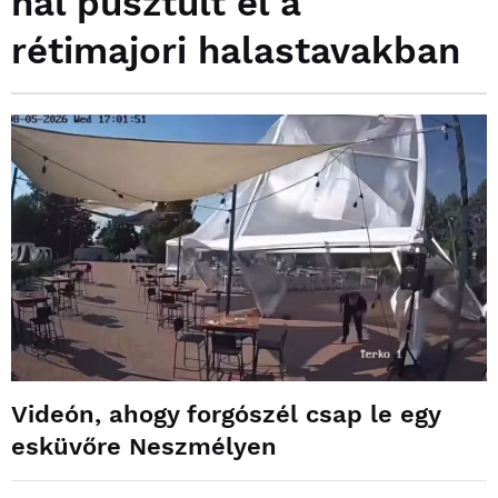
hal pusztult el a
rétimajori halastavakban
Videón, ahogy forgószél csap le egy
esküvőre Neszmélyen