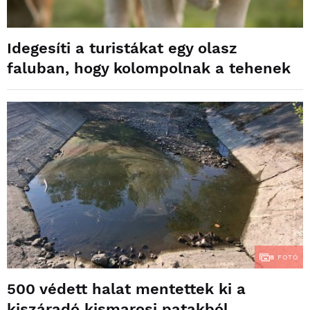
Idegesíti a turistákat egy olasz
faluban, hogy kolompolnak a tehenek
8
FOTÓ
500 védett halat mentettek ki a
kiszáradó kismarosi patakból