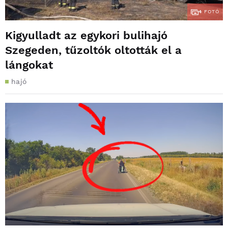
4
FOTÓ
Kigyulladt az egykori bulihajó
Szegeden, tűzoltók oltották el a
lángokat
hajó