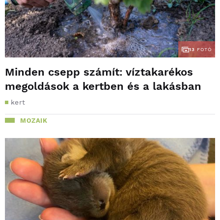
13
FOTÓ
Minden csepp számít: víztakarékos
megoldások a kertben és a lakásban
kert
MOZAIK