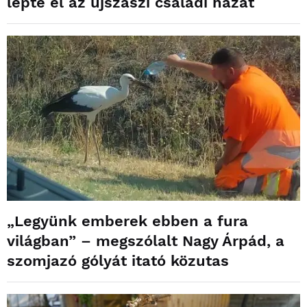
lepte el az újszászi családi házat
„Legyünk emberek ebben a fura
világban” – megszólalt Nagy Árpád, a
szomjazó gólyát itató közutas