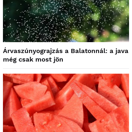
Árvaszúnyograjzás a Balatonnál: a java
még csak most jön