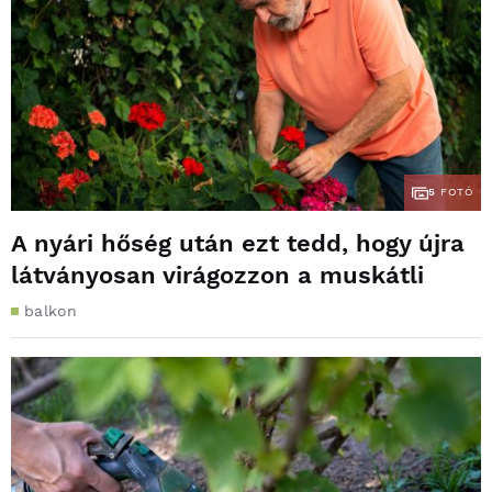
5
FOTÓ
A nyári hőség után ezt tedd, hogy újra
látványosan virágozzon a muskátli
balkon