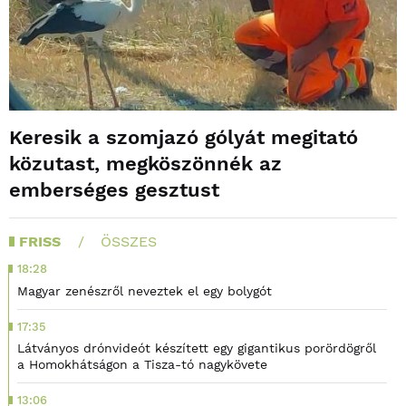
Keresik a szomjazó gólyát megitató
közutast, megköszönnék az
emberséges gesztust
FRISS
ÖSSZES
18:28
Magyar zenészről neveztek el egy bolygót
17:35
Látványos drónvideót készített egy gigantikus porördögről
a Homokhátságon a Tisza-tó nagykövete
13:06