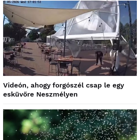
Videón, ahogy forgószél csap le egy
esküvőre Neszmélyen