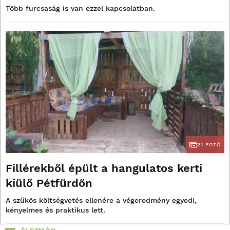
Több furcsaság is van ezzel kapcsolatban.
21
FOTÓ
Fillérekből épült a hangulatos kerti
kiülő Pétfürdőn
A szűkös költségvetés ellenére a végeredmény egyedi,
kényelmes és praktikus lett.