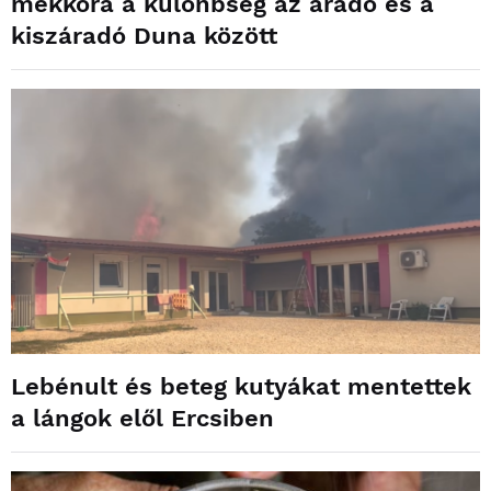
mekkora a különbség az áradó és a
kiszáradó Duna között
Lebénult és beteg kutyákat mentettek
a lángok elől Ercsiben