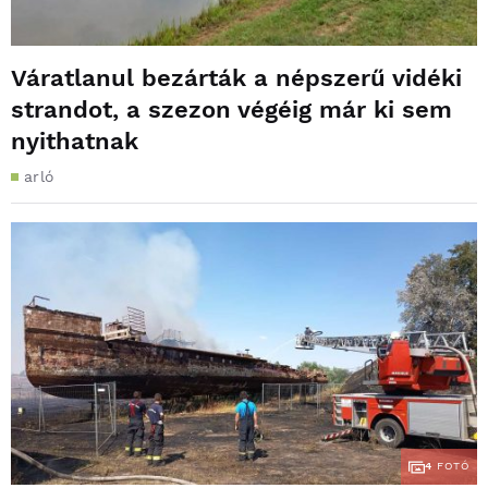
Váratlanul bezárták a népszerű vidéki
strandot, a szezon végéig már ki sem
nyithatnak
arló
4
FOTÓ