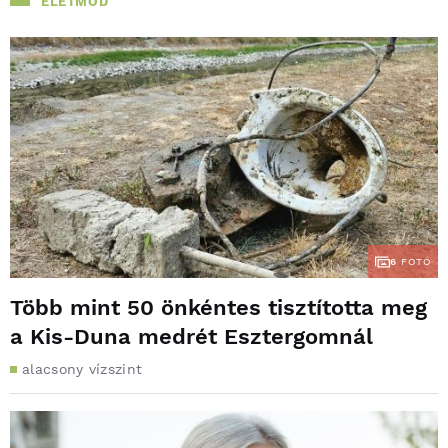
ÉLETMÓD
6
FOTÓ
Több mint 50 önkéntes tisztította meg
a Kis-Duna medrét Esztergomnál
alacsony vízszint