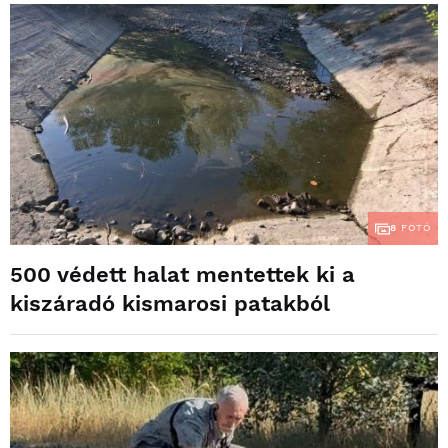
8
FOTÓ
500 védett halat mentettek ki a
kiszáradó kismarosi patakból