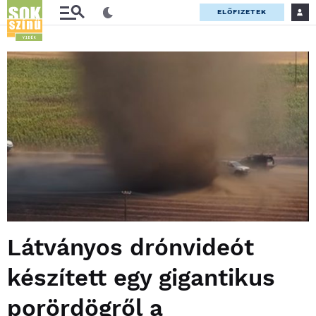
ELŐFIZETEK
Látványos drónvideót
készített egy gigantikus
porördögről a