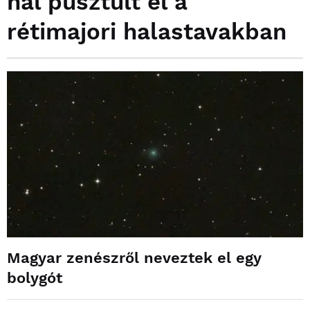
hal pusztult el a
rétimajori halastavakban
Magyar zenészről neveztek el egy
bolygót