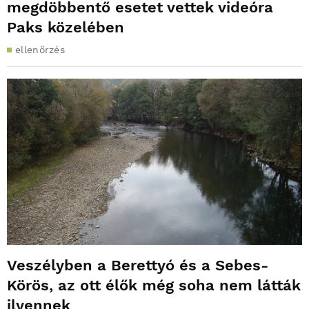
megdöbbentő esetet vettek videóra
Paks közelében
ellenőrzés
Veszélyben a Berettyó és a Sebes-
Körös, az ott élők még soha nem látták
ilyennek