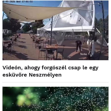
Videón, ahogy forgószél csap le egy
esküvőre Neszmélyen