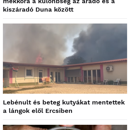
mekkora a különbség az áradó és a
kiszáradó Duna között
Lebénult és beteg kutyákat mentettek
a lángok elől Ercsiben