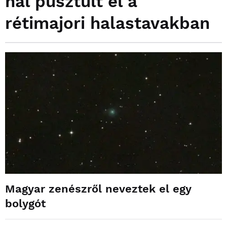
hal pusztult el a
rétimajori halastavakban
Magyar zenészről neveztek el egy
bolygót