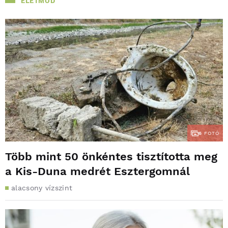
ÉLETMÓD
6
FOTÓ
Több mint 50 önkéntes tisztította meg
a Kis-Duna medrét Esztergomnál
alacsony vízszint