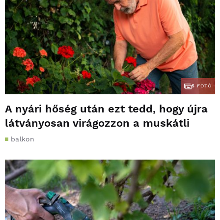
5
FOTÓ
A nyári hőség után ezt tedd, hogy újra
látványosan virágozzon a muskátli
balkon