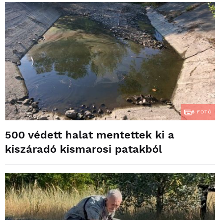
8
FOTÓ
500 védett halat mentettek ki a
kiszáradó kismarosi patakból