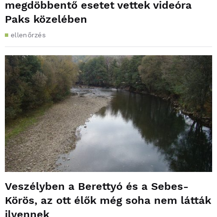
megdöbbentő esetet vettek videóra
Paks közelében
ellenőrzés
Veszélyben a Berettyó és a Sebes-
Körös, az ott élők még soha nem látták
ilyennek