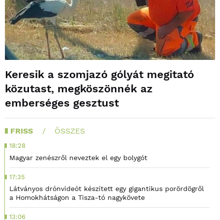
Keresik a szomjazó gólyát megitató
közutast, megköszönnék az
emberséges gesztust
FRISS
ÖSSZES
18:28
Magyar zenészről neveztek el egy bolygót
17:35
Látványos drónvideót készített egy gigantikus porördögről
a Homokhátságon a Tisza-tó nagykövete
13:06