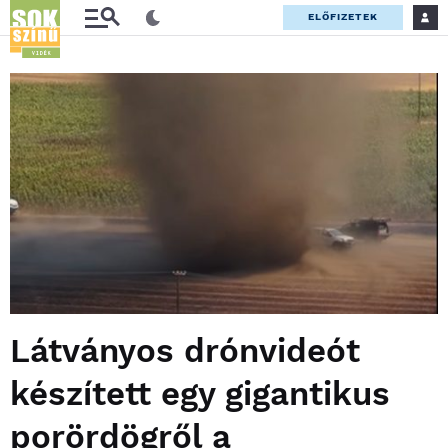
ELŐFIZETEK
Látványos drónvideót
készített egy gigantikus
porördögről a