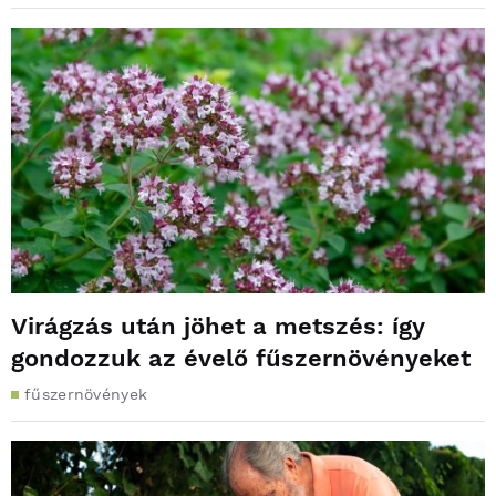
Virágzás után jöhet a metszés: így
gondozzuk az évelő fűszernövényeket
fűszernövények