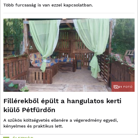
Több furcsaság is van ezzel kapcsolatban.
21
FOTÓ
Fillérekből épült a hangulatos kerti
kiülő Pétfürdőn
A szűkös költségvetés ellenére a végeredmény egyedi,
kényelmes és praktikus lett.