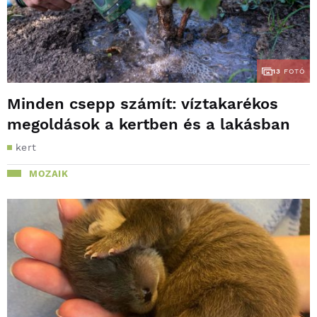
13
FOTÓ
Minden csepp számít: víztakarékos
megoldások a kertben és a lakásban
kert
MOZAIK