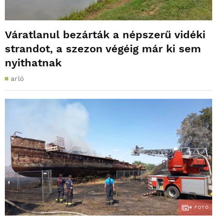
Váratlanul bezárták a népszerű vidéki
strandot, a szezon végéig már ki sem
nyithatnak
arló
4
FOTÓ