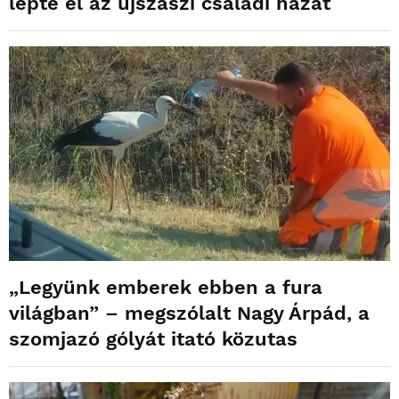
lepte el az újszászi családi házat
„Legyünk emberek ebben a fura
világban” – megszólalt Nagy Árpád, a
szomjazó gólyát itató közutas