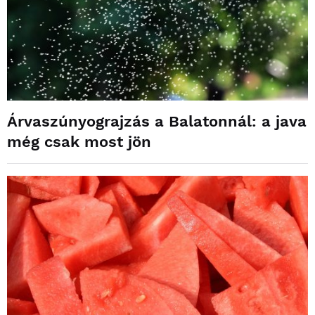
Árvaszúnyograjzás a Balatonnál: a java
még csak most jön