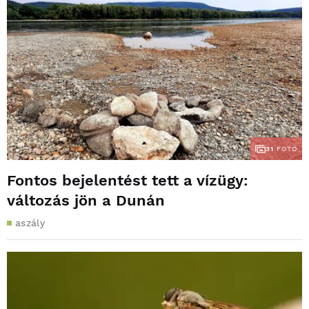
31
FOTÓ
Fontos bejelentést tett a vízügy:
változás jön a Dunán
aszály