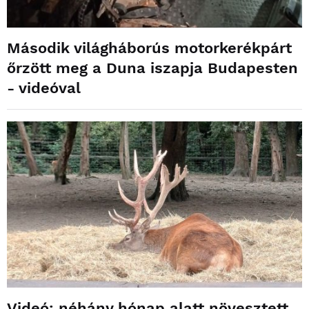
Második világháborús motorkerékpárt
őrzött meg a Duna iszapja Budapesten
- videóval
Videó: néhány hónap alatt növesztett