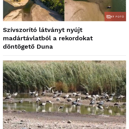
17
FOTÓ
Szívszorító látványt nyújt
madártávlatból a rekordokat
döntögető Duna