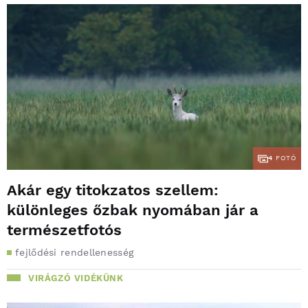
4
FOTÓ
Akár egy titokzatos szellem:
különleges őzbak nyomában jár a
természetfotós
fejlődési rendellenesség
VIRÁGZÓ VIDÉKÜNK