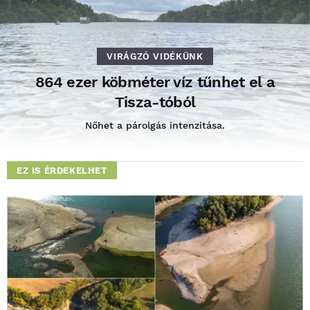
VIRÁGZÓ VIDÉKÜNK
864 ezer köbméter víz tűnhet el a
Tisza-tóból
Nőhet a párolgás intenzitása.
EZ IS ÉRDEKELHET