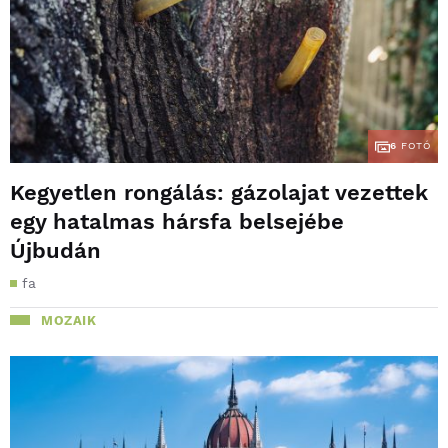
6
FOTÓ
Kegyetlen rongálás: gázolajat vezettek
egy hatalmas hársfa belsejébe
Újbudán
fa
MOZAIK