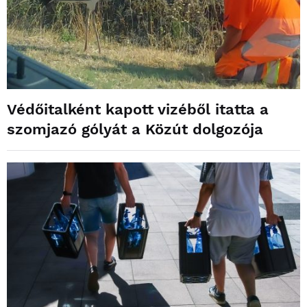
Védőitalként kapott vizéből itatta a
szomjazó gólyát a Közút dolgozója