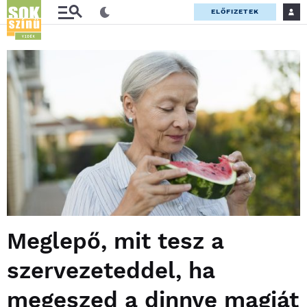
ELŐFIZETEK
Meglepő, mit tesz a
szervezeteddel, ha
megeszed a dinnye magját