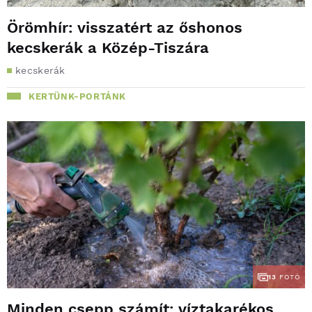
Örömhír: visszatért az őshonos
kecskerák a Közép-Tiszára
kecskerák
KERTÜNK-PORTÁNK
13
FOTÓ
Minden csepp számít: víztakarékos