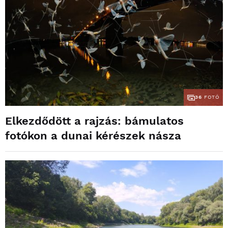
36
FOTÓ
Elkezdődött a rajzás: bámulatos
fotókon a dunai kérészek násza