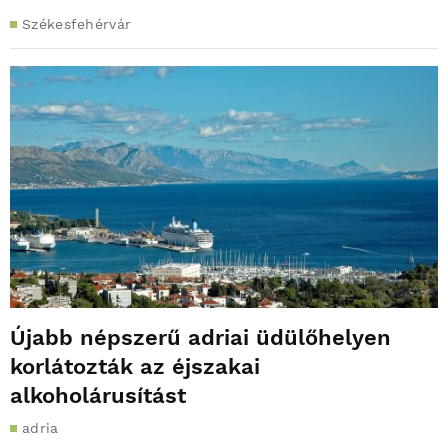
Székesfehérvár
Újabb népszerű adriai üdülőhelyen
korlátozták az éjszakai
alkoholárusítást
adria