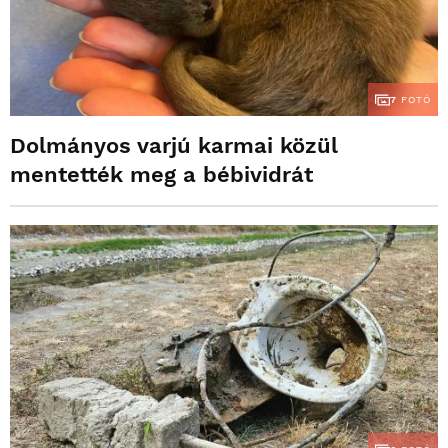
7
FOTÓ
Dolmányos varjú karmai közül
mentették meg a bébividrát