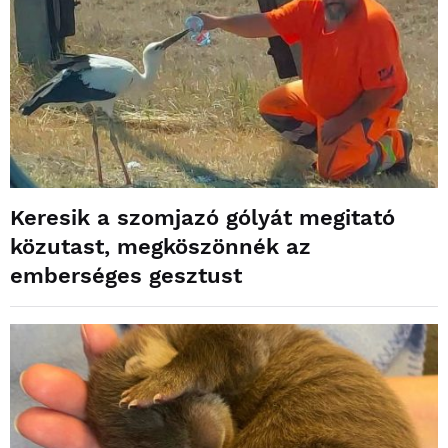
Keresik a szomjazó gólyát megitató
közutast, megköszönnék az
emberséges gesztust