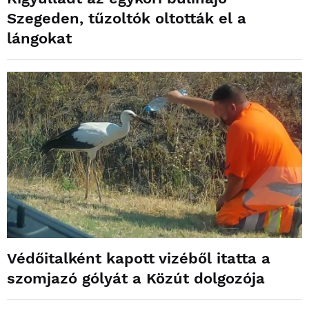
Szegeden, tűzoltók oltották el a
lángokat
Védőitalként kapott vizéből itatta a
szomjazó gólyát a Közút dolgozója