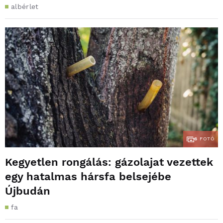
albérlet
6
FOTÓ
Kegyetlen rongálás: gázolajat vezettek
egy hatalmas hársfa belsejébe
Újbudán
fa