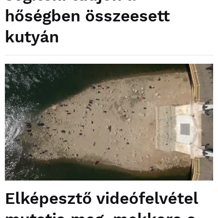
hőségben összeesett
kutyán
Elképesztő videófelvétel