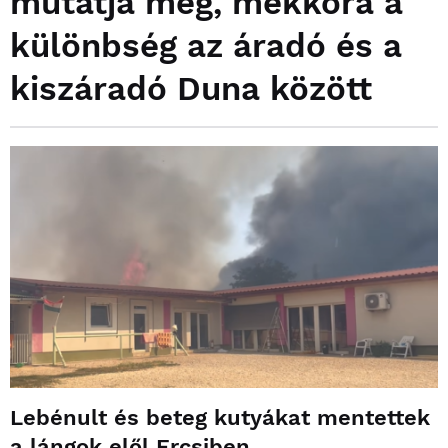
mutatja meg, mekkora a
különbség az áradó és a
kiszáradó Duna között
Lebénult és beteg kutyákat mentettek
a lángok elől Ercsiben