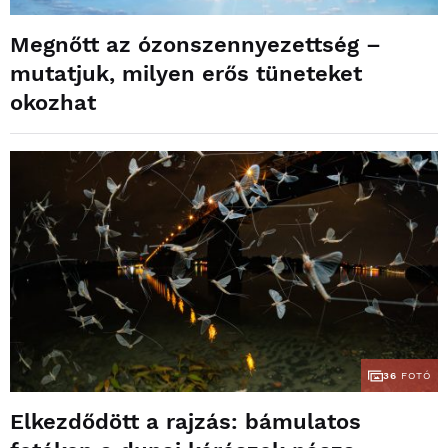
Megnőtt az ózonszennyezettség –
mutatjuk, milyen erős tüneteket
okozhat
36
FOTÓ
Elkezdődött a rajzás: bámulatos