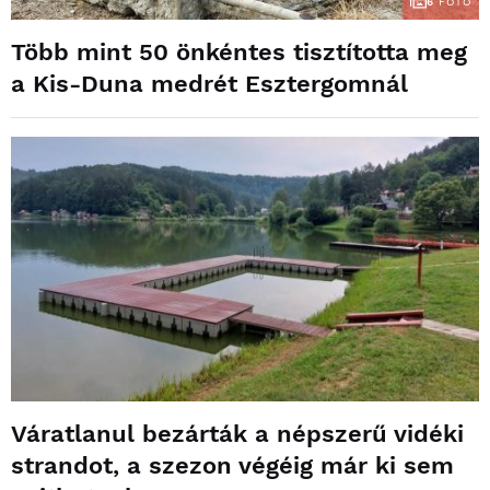
6
FOTÓ
Több mint 50 önkéntes tisztította meg
a Kis-Duna medrét Esztergomnál
Váratlanul bezárták a népszerű vidéki
strandot, a szezon végéig már ki sem