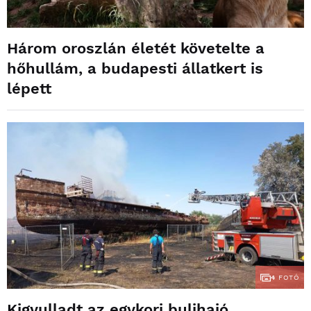
Három oroszlán életét követelte a
hőhullám, a budapesti állatkert is
lépett
4
FOTÓ
Kigyulladt az egykori bulihajó