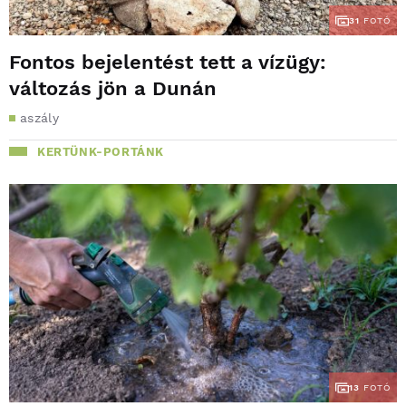
31
FOTÓ
Fontos bejelentést tett a vízügy:
változás jön a Dunán
aszály
KERTÜNK-PORTÁNK
13
FOTÓ