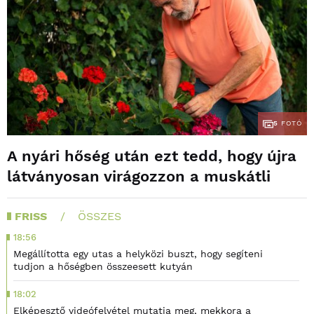
5
FOTÓ
A nyári hőség után ezt tedd, hogy újra
látványosan virágozzon a muskátli
FRISS
ÖSSZES
18:56
Megállította egy utas a helyközi buszt, hogy segíteni
tudjon a hőségben összeesett kutyán
18:02
Elképesztő videófelvétel mutatja meg, mekkora a