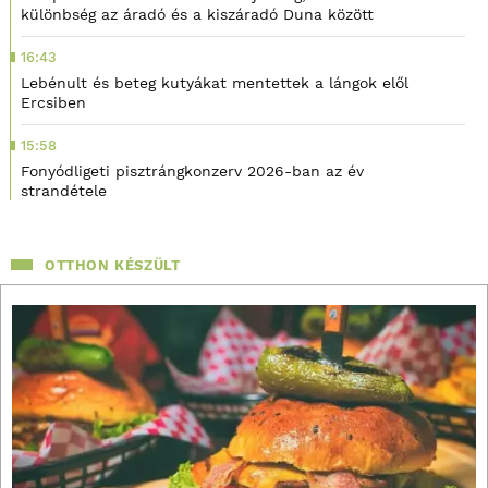
különbség az áradó és a kiszáradó Duna között
16:43
Lebénult és beteg kutyákat mentettek a lángok elől
Ercsiben
15:58
Fonyódligeti pisztrángkonzerv 2026-ban az év
strandétele
OTTHON KÉSZÜLT