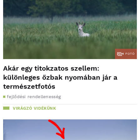
4
FOTÓ
Akár egy titokzatos szellem:
különleges őzbak nyomában jár a
természetfotós
fejlődési rendellenesség
VIRÁGZÓ VIDÉKÜNK