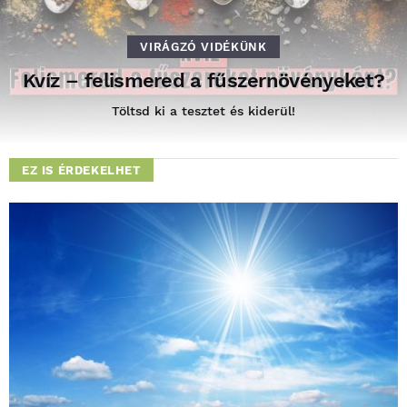
VIRÁGZÓ VIDÉKÜNK
Kvíz – felismered a fűszernövényeket?
Töltsd ki a tesztet és kiderül!
EZ IS ÉRDEKELHET