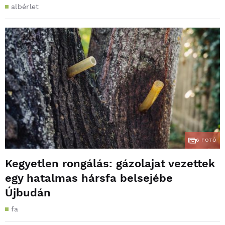
albérlet
6
FOTÓ
Kegyetlen rongálás: gázolajat vezettek
egy hatalmas hársfa belsejébe
Újbudán
fa