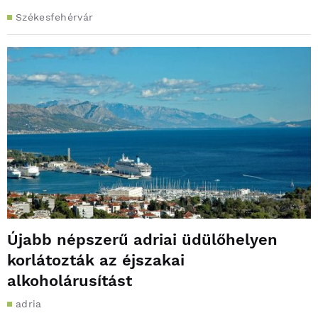
Székesfehérvár
Újabb népszerű adriai üdülőhelyen
korlátozták az éjszakai
alkoholárusítást
adria