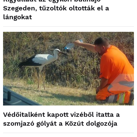
Szegeden, tűzoltók oltották el a
lángokat
Védőitalként kapott vizéből itatta a
szomjazó gólyát a Közút dolgozója