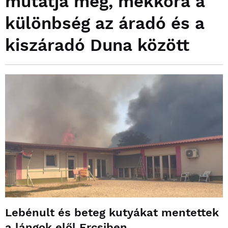
mutatja meg, mekkora a
különbség az áradó és a
kiszáradó Duna között
Lebénult és beteg kutyákat mentettek
a lángok elől Ercsiben