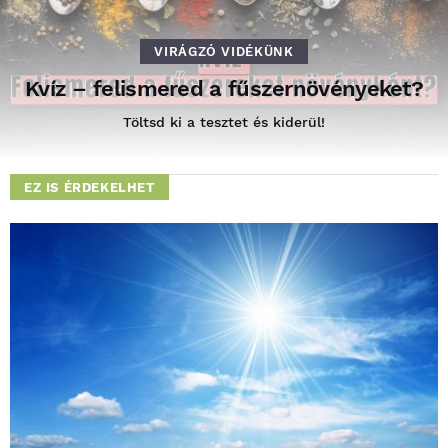
VIRÁGZÓ VIDÉKÜNK
Kvíz – felismered a fűszernövényeket?
Töltsd ki a tesztet és kiderül!
EZ IS ÉRDEKELHET