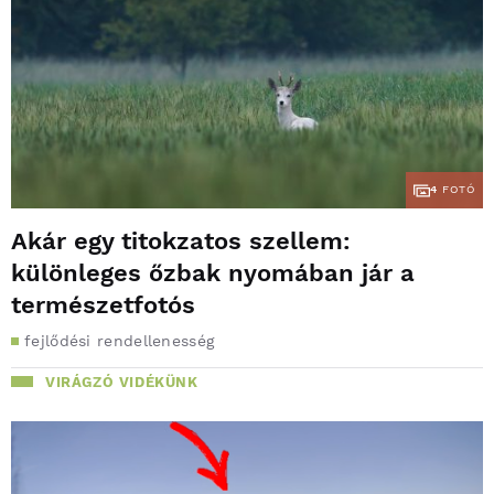
4
FOTÓ
Akár egy titokzatos szellem:
különleges őzbak nyomában jár a
természetfotós
fejlődési rendellenesség
VIRÁGZÓ VIDÉKÜNK