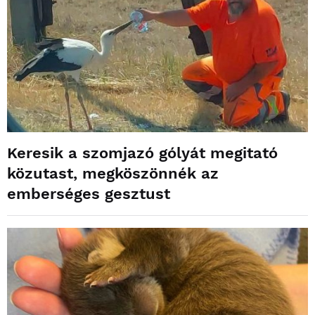
Keresik a szomjazó gólyát megitató
közutast, megköszönnék az
emberséges gesztust