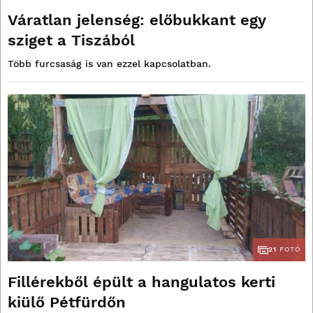
Váratlan jelenség: előbukkant egy
sziget a Tiszából
Több furcsaság is van ezzel kapcsolatban.
21
FOTÓ
Fillérekből épült a hangulatos kerti
kiülő Pétfürdőn