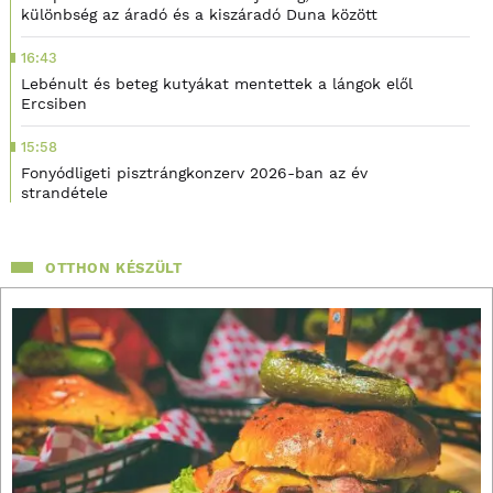
különbség az áradó és a kiszáradó Duna között
16:43
Lebénult és beteg kutyákat mentettek a lángok elől
Ercsiben
15:58
Fonyódligeti pisztrángkonzerv 2026-ban az év
strandétele
OTTHON KÉSZÜLT