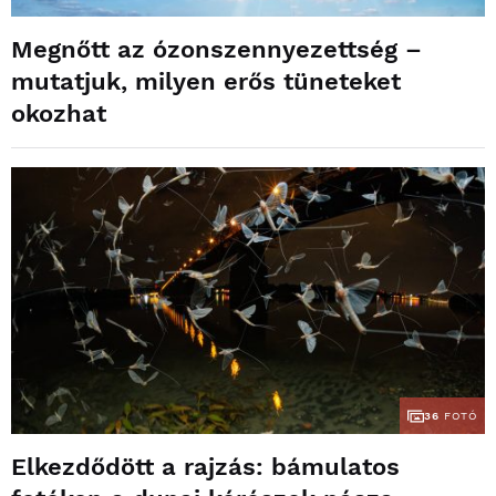
Megnőtt az ózonszennyezettség –
mutatjuk, milyen erős tüneteket
okozhat
36
FOTÓ
Elkezdődött a rajzás: bámulatos