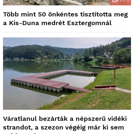
6
FOTÓ
Több mint 50 önkéntes tisztította meg
a Kis-Duna medrét Esztergomnál
Váratlanul bezárták a népszerű vidéki
strandot, a szezon végéig már ki sem