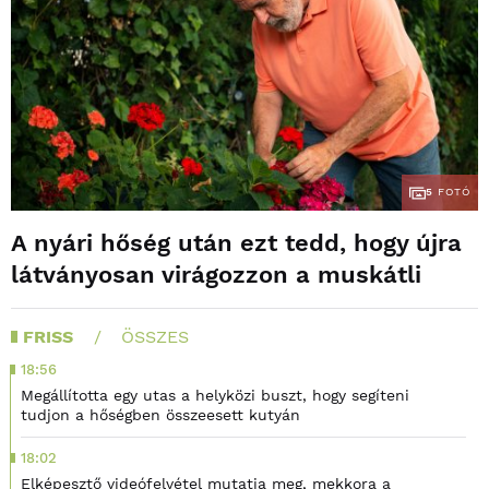
5
FOTÓ
A nyári hőség után ezt tedd, hogy újra
látványosan virágozzon a muskátli
FRISS
ÖSSZES
18:56
Megállította egy utas a helyközi buszt, hogy segíteni
tudjon a hőségben összeesett kutyán
18:02
Elképesztő videófelvétel mutatja meg, mekkora a