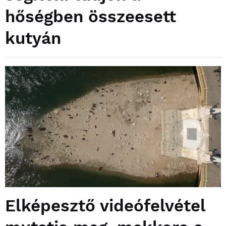
hőségben összeesett
kutyán
Elképesztő videófelvétel