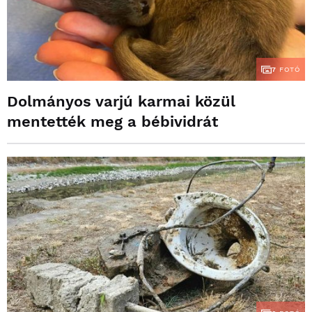
7
FOTÓ
Dolmányos varjú karmai közül
mentették meg a bébividrát