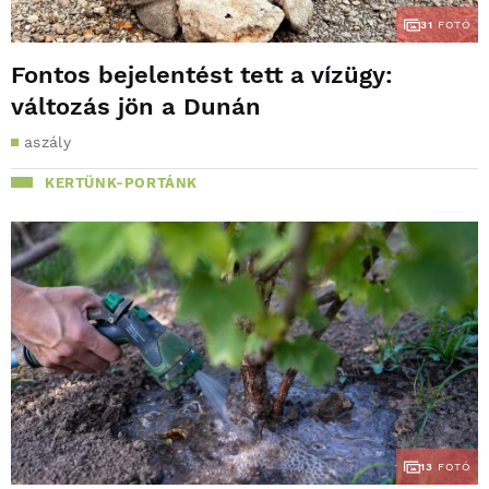
31
FOTÓ
Fontos bejelentést tett a vízügy:
változás jön a Dunán
aszály
KERTÜNK-PORTÁNK
13
FOTÓ