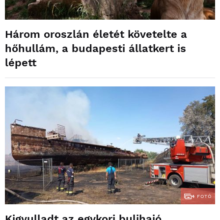
Három oroszlán életét követelte a
hőhullám, a budapesti állatkert is
lépett
4
FOTÓ
Kigyulladt az egykori bulihajó