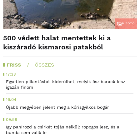
8
FOTÓ
500 védett halat mentettek ki a
kiszáradó kismarosi patakból
FRISS
ÖSSZES
17:33
Egyetlen pillantásból kiderülhet, melyik őszibarack lesz
igazán finom
16:04
Újabb megyében jelent meg a kőrisgyilkos bogár
09:58
Így panírozd a csirkét tojás nélkül: ropogós lesz, és a
bunda sem válik le