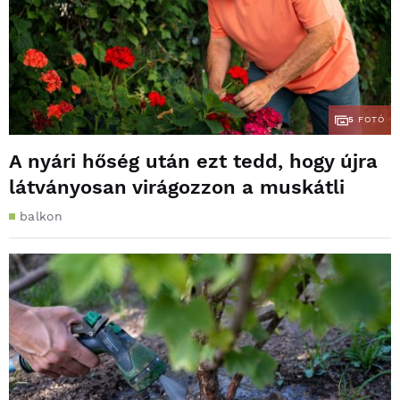
5
FOTÓ
A nyári hőség után ezt tedd, hogy újra
látványosan virágozzon a muskátli
balkon