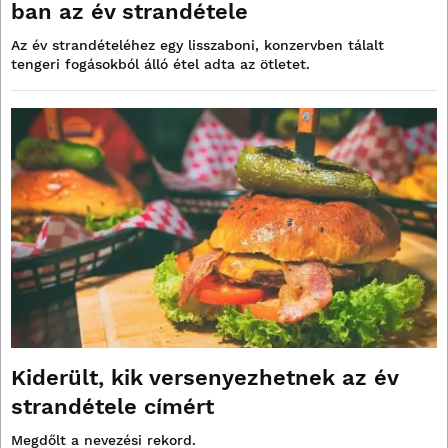
ban az év strandétele
Az év strandételéhez egy lisszaboni, konzervben tálalt
tengeri fogásokból álló étel adta az ötletet.
Kiderült, kik versenyezhetnek az év
strandétele címért
Megdőlt a nevezési rekord.