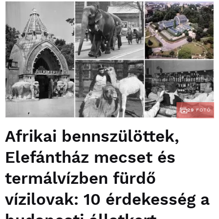
29
FOTÓ
Afrikai bennszülöttek,
Elefántház mecset és
termálvízben fürdő
vízilovak: 10 érdekesség a