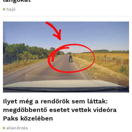
hajó
Ilyet még a rendőrök sem láttak:
megdöbbentő esetet vettek videóra
Paks közelében
ellenőrzés