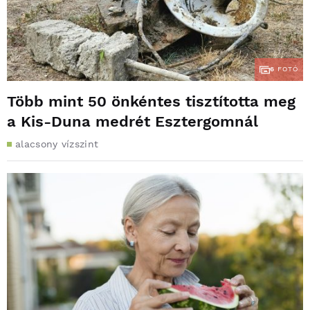
6
FOTÓ
Több mint 50 önkéntes tisztította meg
a Kis-Duna medrét Esztergomnál
alacsony vízszint