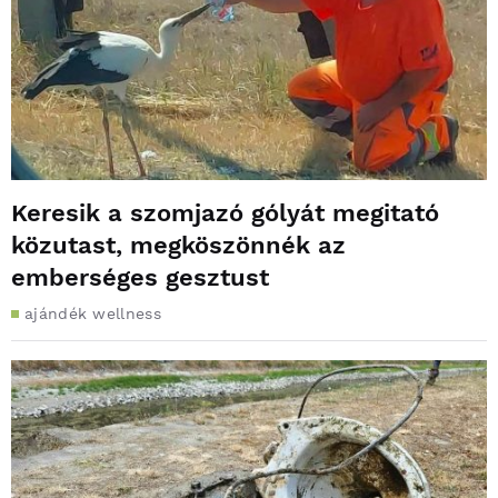
Keresik a szomjazó gólyát megitató
közutast, megköszönnék az
emberséges gesztust
ajándék wellness