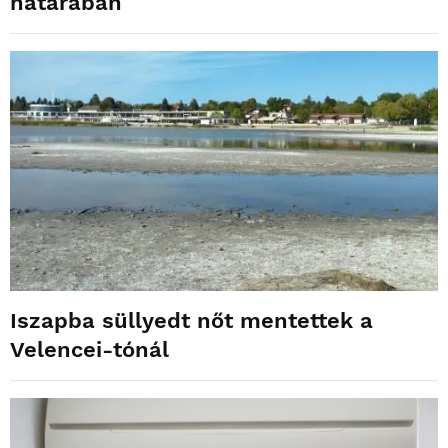
határában
Iszapba süllyedt nőt mentettek a
Velencei-tónál