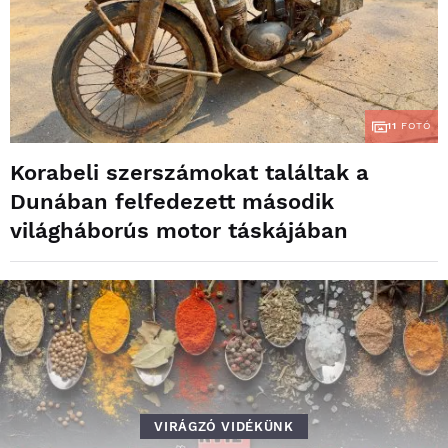
11
FOTÓ
Korabeli szerszámokat találtak a
Dunában felfedezett második
világháborús motor táskájában
VIRÁGZÓ VIDÉKÜNK