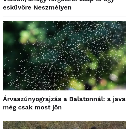
esküvőre Neszmélyen
Árvaszúnyograjzás a Balatonnál: a java
még csak most jön