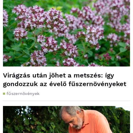
Virágzás után jöhet a metszés: így
gondozzuk az évelő fűszernövényeket
fűszernövények