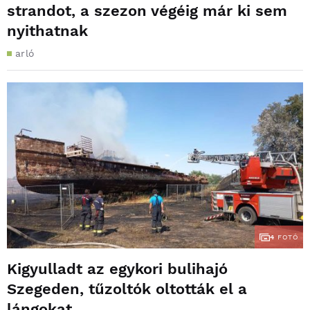
strandot, a szezon végéig már ki sem
nyithatnak
arló
4
FOTÓ
Kigyulladt az egykori bulihajó
Szegeden, tűzoltók oltották el a
lángokat