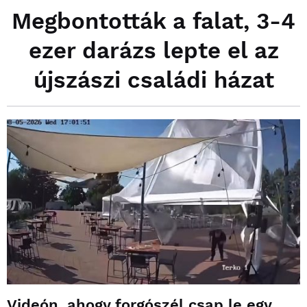
Megbontották a falat, 3-4
ezer darázs lepte el az
újszászi családi házat
Videón, ahogy forgószél csap le egy