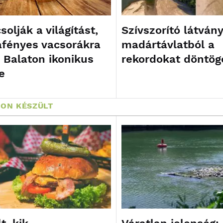
olják a világítást,
Szívszorító látvány
afényes vacsorákra
madártávlatból a
a Balaton ikonikus
rekordokat döntög
e
ON KÉSZÜLT