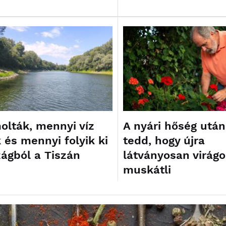
olták, mennyi víz
A nyári hőség után
 és mennyi folyik ki
tedd, hogy újra
zágból a Tiszán
látványosan virág
muskátli