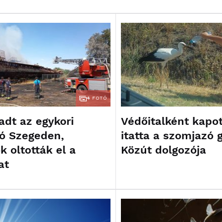
4
FOTÓ
adt az egykori
Védőitalként kapot
jó Szegeden,
itatta a szomjazó 
k oltották el a
Közút dolgozója
at