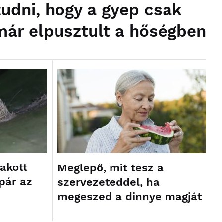
tudni, hogy a gyep csak
már elpusztult a hőségben
akott
Meglepő, mit tesz a
pár az
szervezeteddel, ha
megeszed a dinnye magját