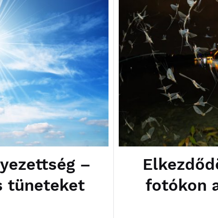
yezettség –
Elkezdődö
s tüneteket
fotókon 