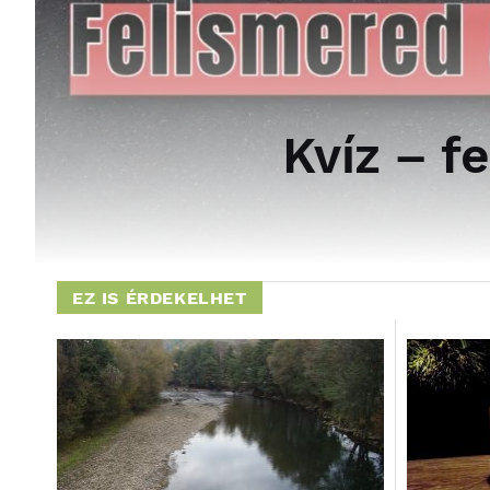
Kvíz – f
EZ IS ÉRDEKELHET