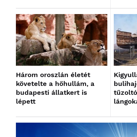
Három oroszlán életét
Kigyull
követelte a hőhullám, a
buliha
budapesti állatkert is
tűzoltó
lépett
lángok