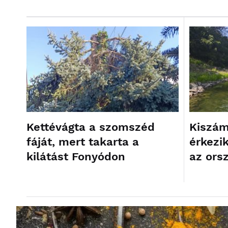
Kettévágta a szomszéd
Kiszám
fáját, mert takarta a
érkezik
kilátást Fonyódon
az ors