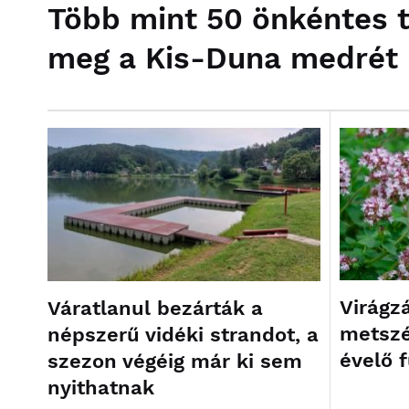
Több mint 50 önkéntes ti
meg a Kis-Duna medrét
Virágz
Váratlanul bezárták a
metszé
népszerű vidéki strandot, a
évelő 
szezon végéig már ki sem
nyithatnak