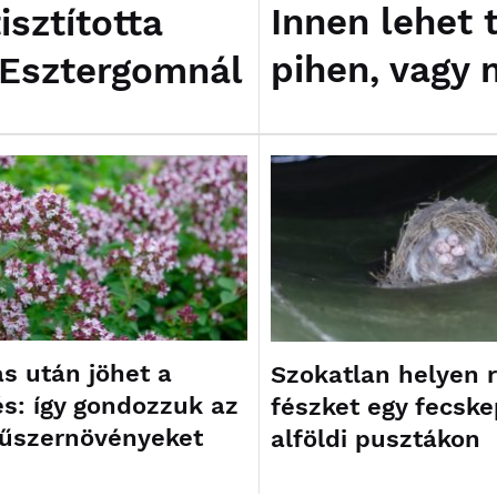
Innen lehet 
sztította
pihen, vagy 
 Esztergomnál
ás után jöhet a
Szokatlan helyen r
s: így gondozzuk az
fészket egy fecske
fűszernövényeket
alföldi pusztákon