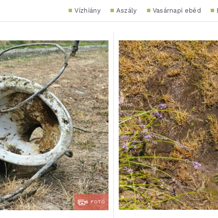
Vízhiány
Aszály
Vasárnapi ebéd
6
FOTÓ