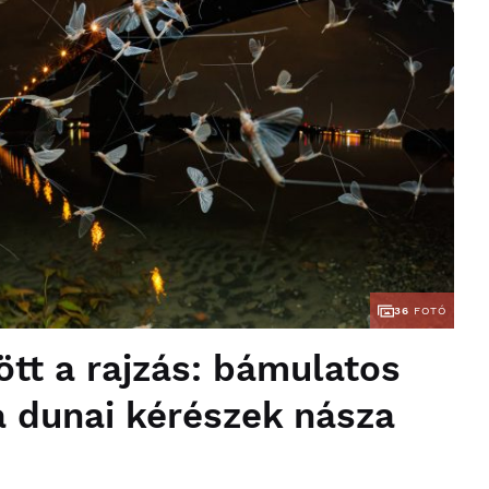
36
FOTÓ
tt a rajzás: bámulatos
a dunai kérészek násza