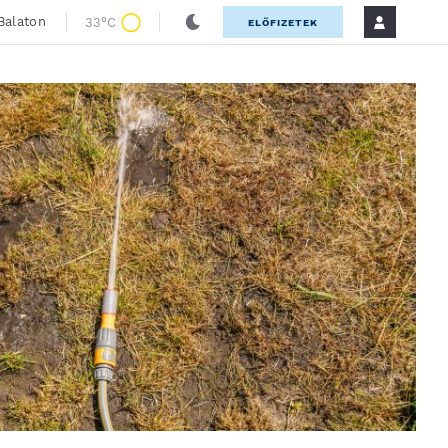
Balaton
33°C
ELŐFIZETEK