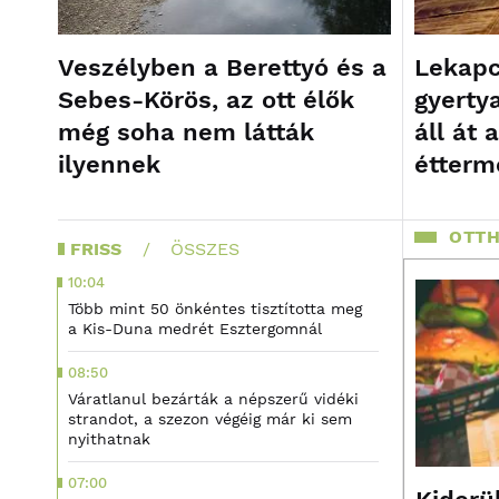
Veszélyben a Berettyó és a
Lekapcs
Sebes-Körös, az ott élők
gyerty
még soha nem látták
áll át 
ilyennek
étterm
OTTH
FRISS
ÖSSZES
10:04
Több mint 50 önkéntes tisztította meg
a Kis-Duna medrét Esztergomnál
08:50
Váratlanul bezárták a népszerű vidéki
strandot, a szezon végéig már ki sem
nyithatnak
07:00