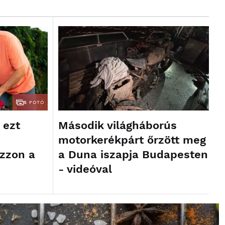
5
FOTÓ
Második világháborús
 ezt
motorkerékpárt őrzött meg
a Duna iszapja Budapesten
ozzon a
- videóval