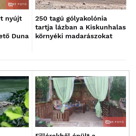
17
FOTÓ
t nyújt
250 tagú gólyakolónia
tartja lázban a Kiskunhalas
ető Duna
környéki madarászokat
21
FOTÓ
Fillérekből épült a