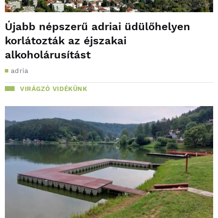
Újabb népszerű adriai üdülőhelyen
korlátozták az éjszakai
alkoholárusítást
adria
VIRÁGZÓ VIDÉKÜNK