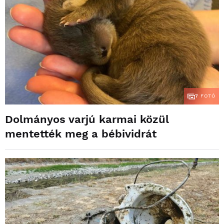
7
FOTÓ
Dolmányos varjú karmai közül
mentették meg a bébividrát