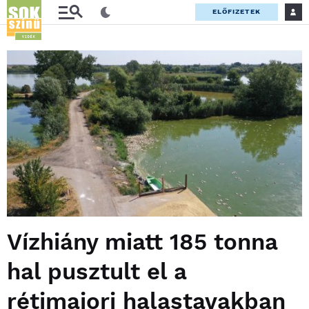
ELŐFIZETEK
Vízhiány miatt 185 tonna
hal pusztult el a
rétimajori halastavakban