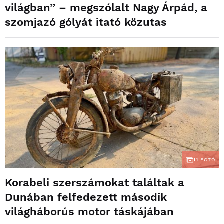
világban” – megszólalt Nagy Árpád, a
szomjazó gólyát itató közutas
11
FOTÓ
Korabeli szerszámokat találtak a
Dunában felfedezett második
világháborús motor táskájában