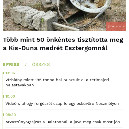
6
FOTÓ
Több mint 50 önkéntes tisztította meg
a Kis-Duna medrét Esztergomnál
FRISS
ÖSSZES
13:06
Vízhiány miatt 185 tonna hal pusztult el a rétimajori
halastavakban
10:00
Videón, ahogy forgószél csap le egy esküvőre Neszmélyen
08:30
Árvaszúnyograjzás a Balatonnál: a java még csak most jön