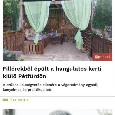
21
FOTÓ
Fillérekből épült a hangulatos kerti
kiülő Pétfürdőn
A szűkös költségvetés ellenére a végeredmény egyedi,
kényelmes és praktikus lett.
ÉLETMÓD