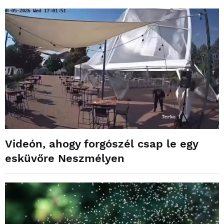
Videón, ahogy forgószél csap le egy
esküvőre Neszmélyen