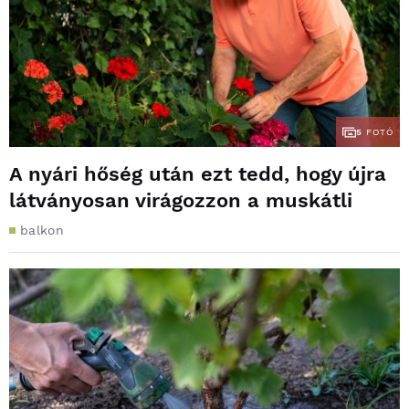
5
FOTÓ
A nyári hőség után ezt tedd, hogy újra
látványosan virágozzon a muskátli
balkon