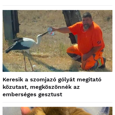
Keresik a szomjazó gólyát megitató
közutast, megköszönnék az
emberséges gesztust