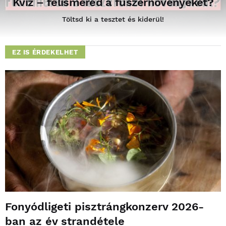
Kvíz – felismered a fűszernövényeket?
Töltsd ki a tesztet és kiderül!
EZ IS ÉRDEKELHET
Fonyódligeti pisztrángkonzerv 2026-
ban az év strandétele