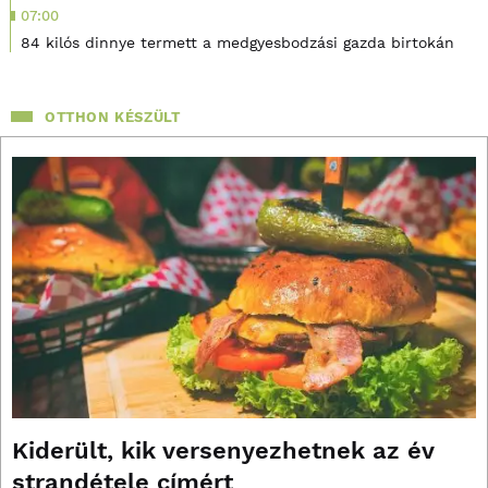
07:00
84 kilós dinnye termett a medgyesbodzási gazda birtokán
OTTHON KÉSZÜLT
Kiderült, kik versenyezhetnek az év
strandétele címért