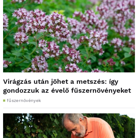
Virágzás után jöhet a metszés: így
gondozzuk az évelő fűszernövényeket
fűszernövények