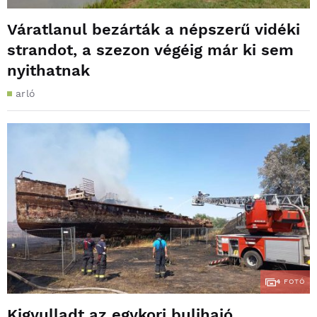
Váratlanul bezárták a népszerű vidéki
strandot, a szezon végéig már ki sem
nyithatnak
arló
4
FOTÓ
Kigyulladt az egykori bulihajó