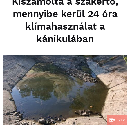
Kiszámolta a szakértő,
mennyibe kerül 24 óra
klímahasználat a
kánikulában
8
FOTÓ