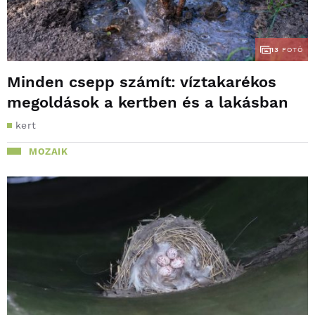
13
FOTÓ
Minden csepp számít: víztakarékos
megoldások a kertben és a lakásban
kert
MOZAIK