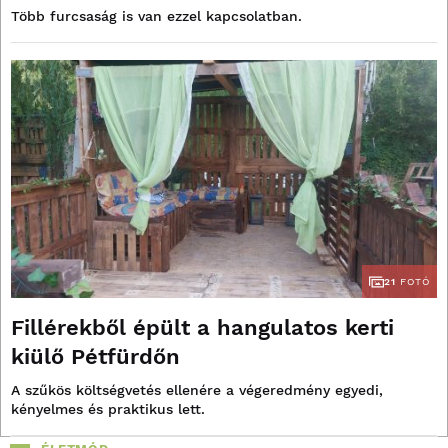
Több furcsaság is van ezzel kapcsolatban.
21
FOTÓ
Fillérekből épült a hangulatos kerti
kiülő Pétfürdőn
A szűkös költségvetés ellenére a végeredmény egyedi,
kényelmes és praktikus lett.