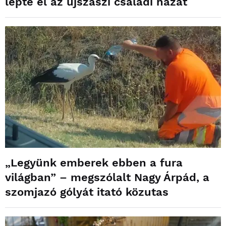
lepte el az újszászi családi házat
„Legyünk emberek ebben a fura
világban” – megszólalt Nagy Árpád, a
szomjazó gólyát itató közutas