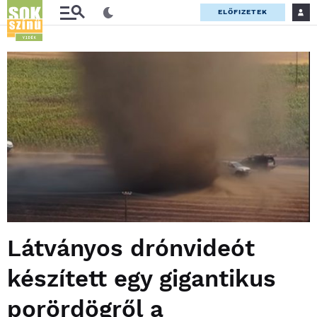
ELŐFIZETEK
Látványos drónvideót
készített egy gigantikus
porördögről a