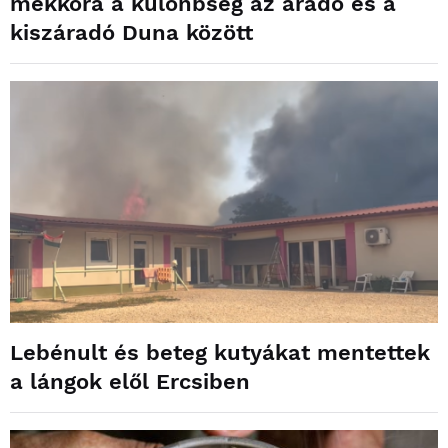
mekkora a különbség az áradó és a
kiszáradó Duna között
Lebénult és beteg kutyákat mentettek
a lángok elől Ercsiben