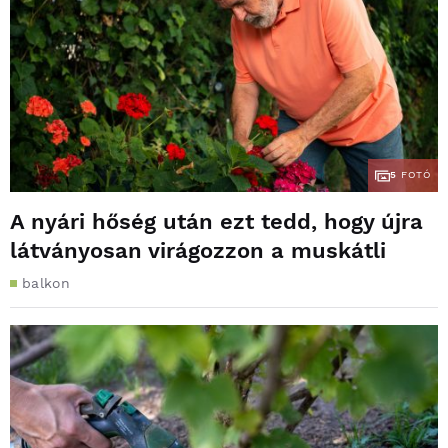
5
FOTÓ
A nyári hőség után ezt tedd, hogy újra
látványosan virágozzon a muskátli
balkon