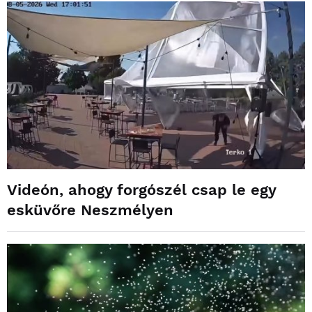
Videón, ahogy forgószél csap le egy
esküvőre Neszmélyen