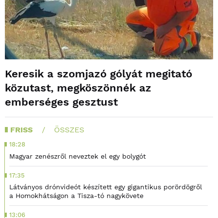
Keresik a szomjazó gólyát megitató
közutast, megköszönnék az
emberséges gesztust
FRISS
ÖSSZES
18:28
Magyar zenészről neveztek el egy bolygót
17:35
Látványos drónvideót készített egy gigantikus porördögről
a Homokhátságon a Tisza-tó nagykövete
13:06