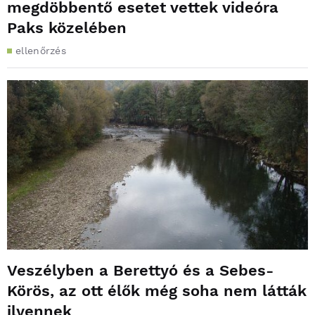
megdöbbentő esetet vettek videóra
Paks közelében
ellenőrzés
Veszélyben a Berettyó és a Sebes-
Körös, az ott élők még soha nem látták
ilyennek