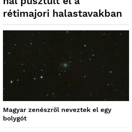
hal pusztult el a
rétimajori halastavakban
Magyar zenészről neveztek el egy
bolygót