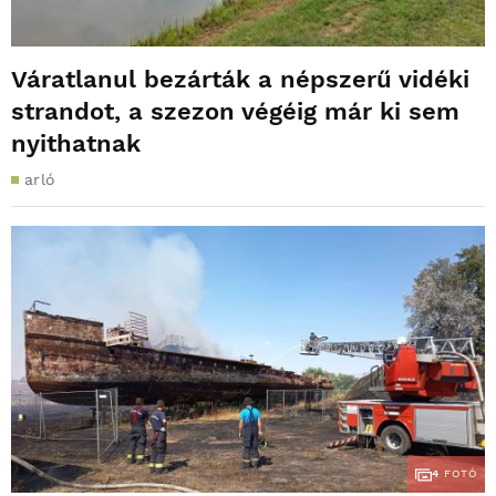
Váratlanul bezárták a népszerű vidéki
strandot, a szezon végéig már ki sem
nyithatnak
arló
4
FOTÓ