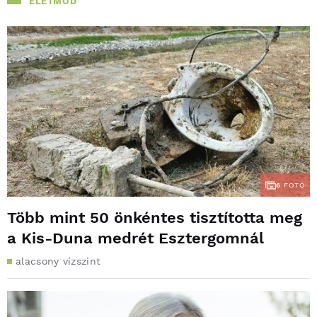
ÉLETMÓD
6
FOTÓ
Több mint 50 önkéntes tisztította meg
a Kis-Duna medrét Esztergomnál
alacsony vízszint