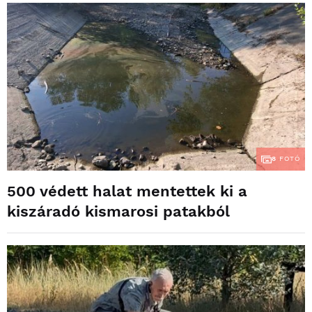
8
FOTÓ
500 védett halat mentettek ki a
kiszáradó kismarosi patakból