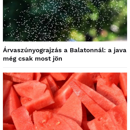
Árvaszúnyograjzás a Balatonnál: a java
még csak most jön