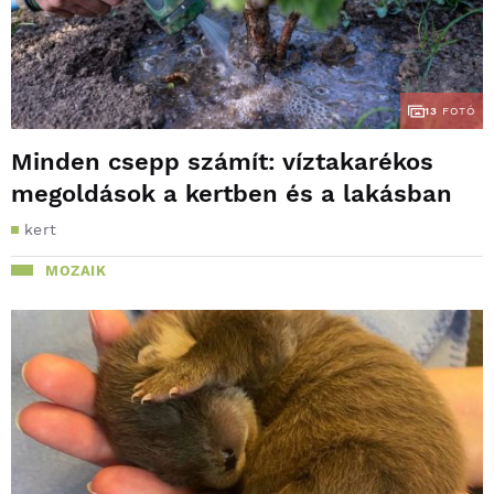
13
FOTÓ
Minden csepp számít: víztakarékos
megoldások a kertben és a lakásban
kert
MOZAIK