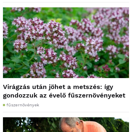
Virágzás után jöhet a metszés: így
gondozzuk az évelő fűszernövényeket
fűszernövények