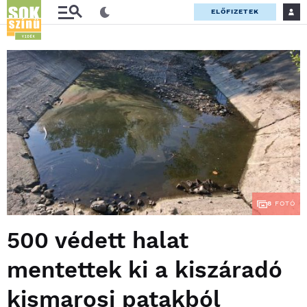
ELŐFIZETEK
8
FOTÓ
500 védett halat
mentettek ki a kiszáradó
kismarosi patakból