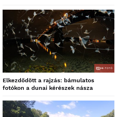
36
FOTÓ
Elkezdődött a rajzás: bámulatos
fotókon a dunai kérészek násza