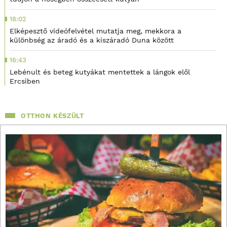
18:02
Elképesztő videófelvétel mutatja meg, mekkora a
különbség az áradó és a kiszáradó Duna között
16:43
Lebénult és beteg kutyákat mentettek a lángok elől
Ercsiben
OTTHON KÉSZÜLT