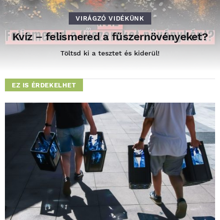
VIRÁGZÓ VIDÉKÜNK
Kvíz – felismered a fűszernövényeket?
Töltsd ki a tesztet és kiderül!
EZ IS ÉRDEKELHET