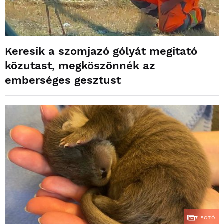
Keresik a szomjazó gólyát megitató
közutast, megköszönnék az
emberséges gesztust
7
FOTÓ