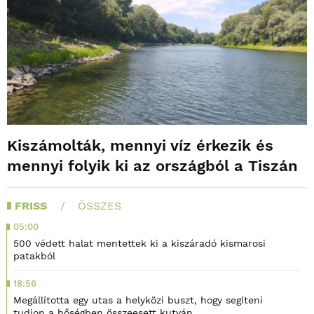
Kiszámolták, mennyi víz érkezik és
mennyi folyik ki az országból a Tiszán
FRISS
ÖSSZES
05:00
500 védett halat mentettek ki a kiszáradó kismarosi
patakból
18:56
Megállította egy utas a helyközi buszt, hogy segíteni
tudjon a hőségben összeesett kutyán