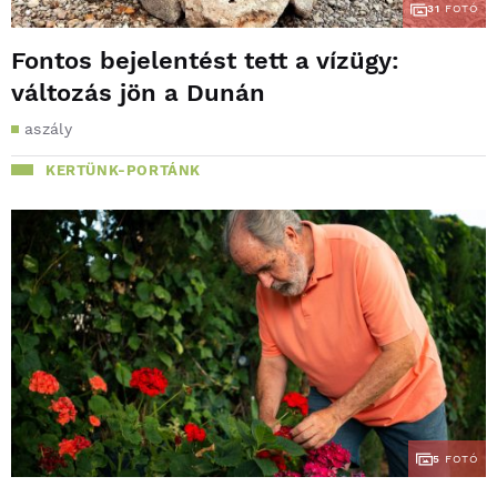
31
FOTÓ
Fontos bejelentést tett a vízügy:
változás jön a Dunán
aszály
KERTÜNK-PORTÁNK
5
FOTÓ