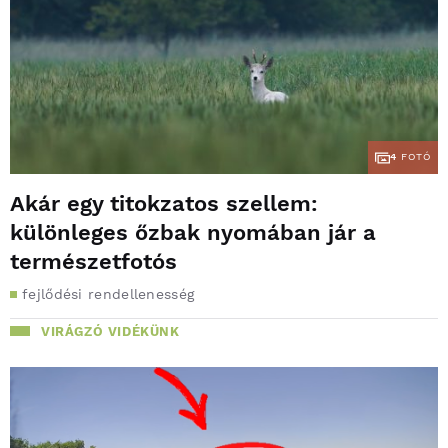
4
FOTÓ
Akár egy titokzatos szellem:
különleges őzbak nyomában jár a
természetfotós
fejlődési rendellenesség
VIRÁGZÓ VIDÉKÜNK