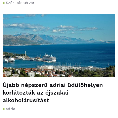
Székesfehérvár
Újabb népszerű adriai üdülőhelyen
korlátozták az éjszakai
alkoholárusítást
adria