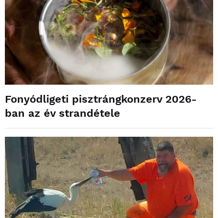
Fonyódligeti pisztrángkonzerv 2026-
ban az év strandétele