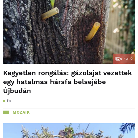
6
FOTÓ
Kegyetlen rongálás: gázolajat vezettek
egy hatalmas hársfa belsejébe
Újbudán
fa
MOZAIK