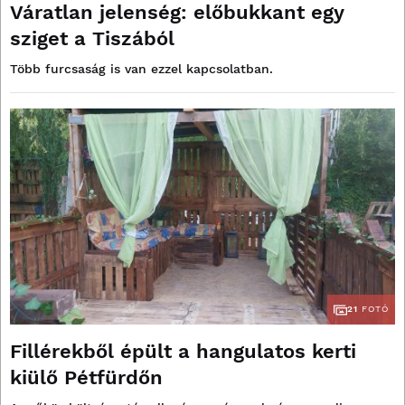
Váratlan jelenség: előbukkant egy
sziget a Tiszából
Több furcsaság is van ezzel kapcsolatban.
21
FOTÓ
Fillérekből épült a hangulatos kerti
kiülő Pétfürdőn