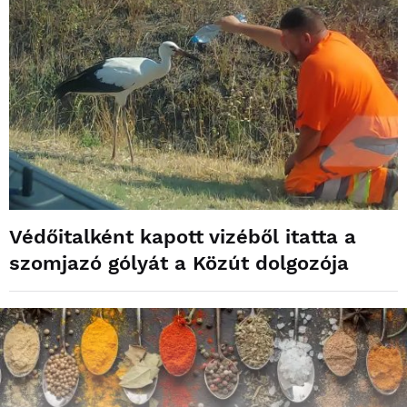
Védőitalként kapott vizéből itatta a
szomjazó gólyát a Közút dolgozója