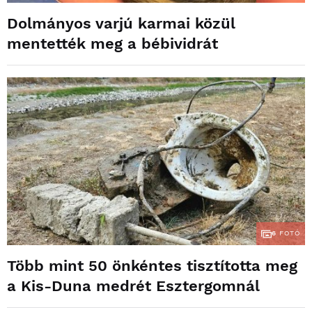
Dolmányos varjú karmai közül
mentették meg a bébividrát
6
FOTÓ
Több mint 50 önkéntes tisztította meg
a Kis-Duna medrét Esztergomnál