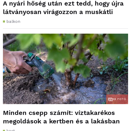
A nyári hőség után ezt tedd, hogy újra
látványosan virágozzon a muskátli
balkon
13
FOTÓ
Minden csepp számít: víztakarékos
megoldások a kertben és a lakásban
kert