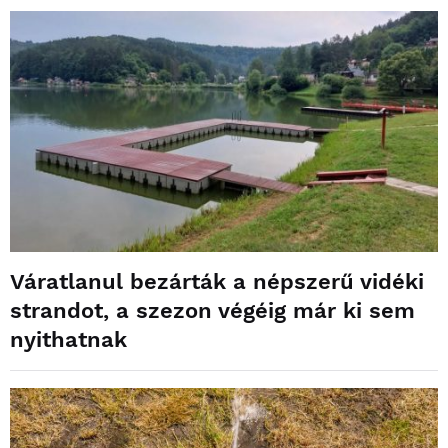
Váratlanul bezárták a népszerű vidéki
strandot, a szezon végéig már ki sem
nyithatnak