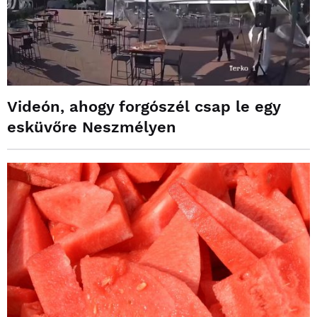
Videón, ahogy forgószél csap le egy
esküvőre Neszmélyen