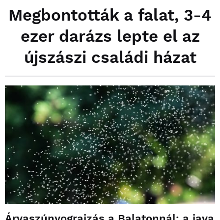
Megbontották a falat, 3-4
ezer darázs lepte el az
újszászi családi házat
Árvaszúnyograjzás a Balatonnál: a java