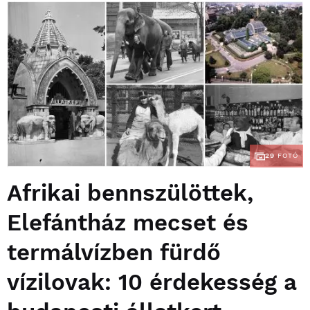
29
FOTÓ
Afrikai bennszülöttek,
Elefántház mecset és
termálvízben fürdő
vízilovak: 10 érdekesség a