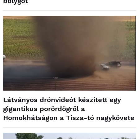
bolygót
Látványos drónvideót készített egy
gigantikus porördögről a
Homokhátságon a Tisza-tó nagykövete