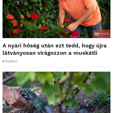
5
FOTÓ
A nyári hőség után ezt tedd, hogy újra
látványosan virágozzon a muskátli
balkon