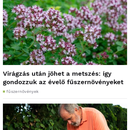
Virágzás után jöhet a metszés: így
gondozzuk az évelő fűszernövényeket
fűszernövények