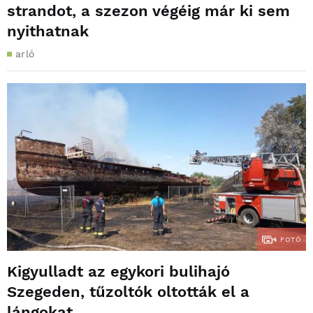
strandot, a szezon végéig már ki sem
nyithatnak
arló
4
FOTÓ
Kigyulladt az egykori bulihajó
Szegeden, tűzoltók oltották el a
lángokat