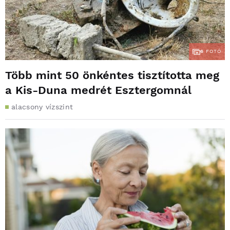
6
FOTÓ
Több mint 50 önkéntes tisztította meg
a Kis-Duna medrét Esztergomnál
alacsony vízszint