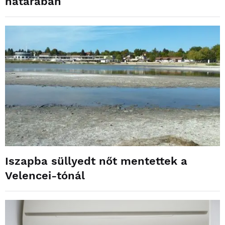
határában
Iszapba süllyedt nőt mentettek a
Velencei-tónál