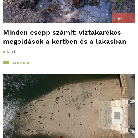
13
FOTÓ
Minden csepp számít: víztakarékos
megoldások a kertben és a lakásban
kert
MOZAIK