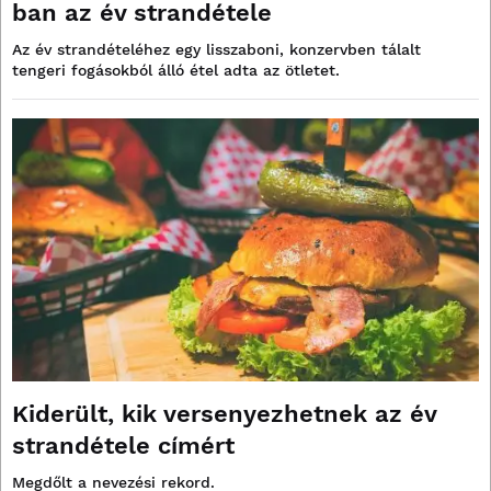
ban az év strandétele
Az év strandételéhez egy lisszaboni, konzervben tálalt
tengeri fogásokból álló étel adta az ötletet.
Kiderült, kik versenyezhetnek az év
strandétele címért
Megdőlt a nevezési rekord.