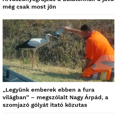
még csak most jön
„Legyünk emberek ebben a fura
világban” – megszólalt Nagy Árpád, a
szomjazó gólyát itató közutas