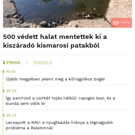
8
FOTÓ
500 védett halat mentettek ki a
kiszáradó kismarosi patakból
FRISS
ÖSSZES
16:04
Újabb megyében jelent meg a kőrisgyilkos bogár
09:58
Így panírozd a csirkét tojás nélkül: ropogós lesz, és a
bunda sem válik le
08:24
Lecsapott a NAV: a nyugtaadás hiánya a legnagyobb
probléma a Balatonnál