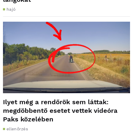
hajó
Ilyet még a rendőrök sem láttak:
megdöbbentő esetet vettek videóra
Paks közelében
ellenőrzés