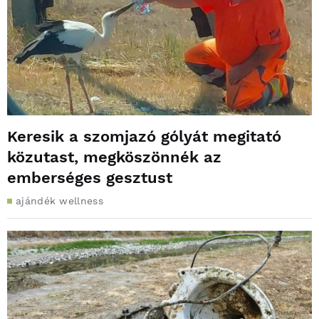
Keresik a szomjazó gólyát megitató
közutast, megköszönnék az
emberséges gesztust
ajándék wellness