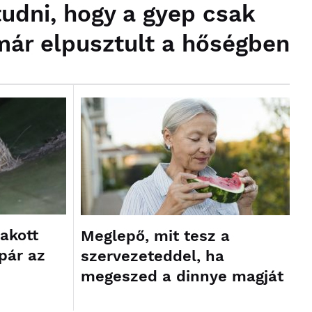
tudni, hogy a gyep csak
már elpusztult a hőségben
akott
Meglepő, mit tesz a
pár az
szervezeteddel, ha
megeszed a dinnye magját