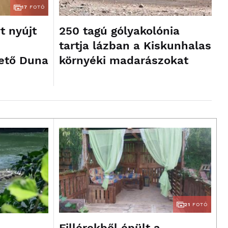
17
FOTÓ
t nyújt
250 tagú gólyakolónia
tartja lázban a Kiskunhalas
ető Duna
környéki madarászokat
21
FOTÓ
Fillérekből épült a