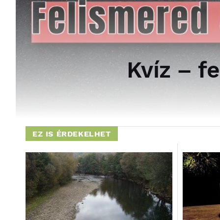
Kvíz – f
EZ IS ÉRDEKELHET