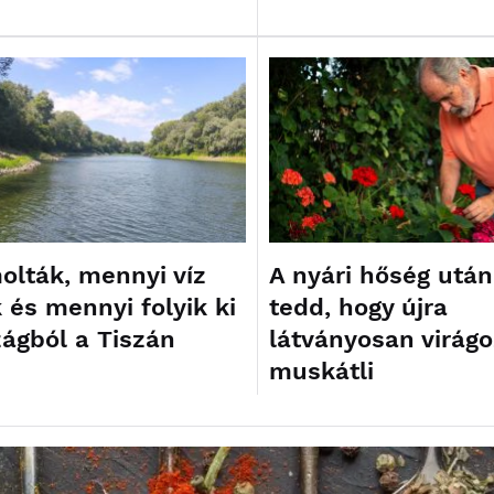
olták, mennyi víz
A nyári hőség után
 és mennyi folyik ki
tedd, hogy újra
zágból a Tiszán
látványosan virág
muskátli