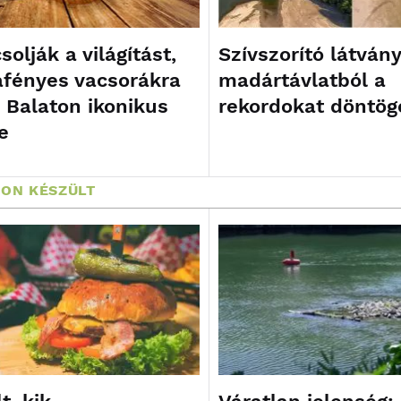
olják a világítást,
Szívszorító látvány
afényes vacsorákra
madártávlatból a
a Balaton ikonikus
rekordokat döntög
e
ON KÉSZÜLT