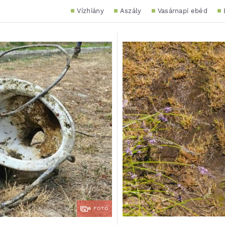
Vízhiány
Aszály
Vasárnapi ebéd
6
FOTÓ