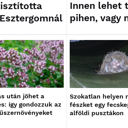
Innen lehet 
sztította
pihen, vagy 
 Esztergomnál
ás után jöhet a
Szokatlan helyen r
s: így gondozzuk az
fészket egy fecske
fűszernövényeket
alföldi pusztákon