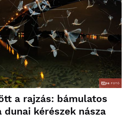
36
FOTÓ
tt a rajzás: bámulatos
a dunai kérészek násza