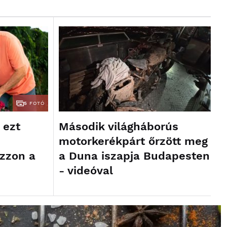
5
FOTÓ
Második világháborús
 ezt
motorkerékpárt őrzött meg
a Duna iszapja Budapesten
ozzon a
- videóval