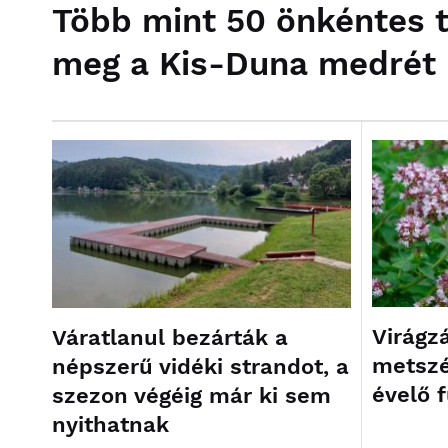
Több mint 50 önkéntes ti
meg a Kis-Duna medrét
Virágz
Váratlanul bezárták a
metszé
népszerű vidéki strandot, a
évelő 
szezon végéig már ki sem
nyithatnak