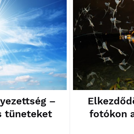
yezettség –
Elkezdődö
s tüneteket
fotókon 