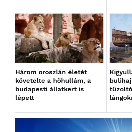
Három oroszlán életét
Kigyull
követelte a hőhullám, a
buliha
budapesti állatkert is
tűzoltó
lépett
lángok