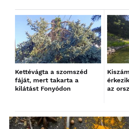
Kettévágta a szomszéd
Kiszám
fáját, mert takarta a
érkezik
kilátást Fonyódon
az ors