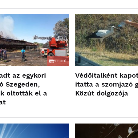
4
FOTÓ
adt az egykori
Védőitalként kapot
jó Szegeden,
itatta a szomjazó 
k oltották el a
Közút dolgozója
at