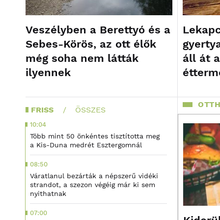
Veszélyben a Berettyó és a
Lekapcs
Sebes-Körös, az ott élők
gyerty
még soha nem látták
áll át 
ilyennek
étterm
OTTH
FRISS
ÖSSZES
10:04
Több mint 50 önkéntes tisztította meg
a Kis-Duna medrét Esztergomnál
08:50
Váratlanul bezárták a népszerű vidéki
strandot, a szezon végéig már ki sem
nyithatnak
07:00