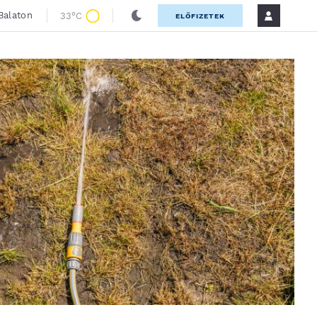
Balaton
33°C
ELŐFIZETEK