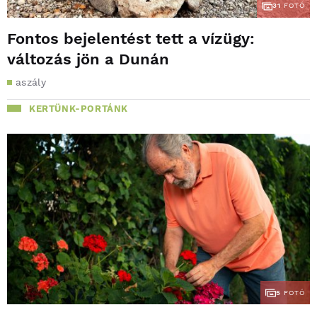
31
FOTÓ
Fontos bejelentést tett a vízügy:
változás jön a Dunán
aszály
KERTÜNK-PORTÁNK
5
FOTÓ