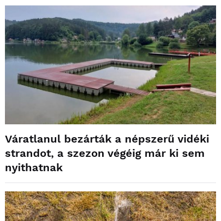
Váratlanul bezárták a népszerű vidéki
strandot, a szezon végéig már ki sem
nyithatnak