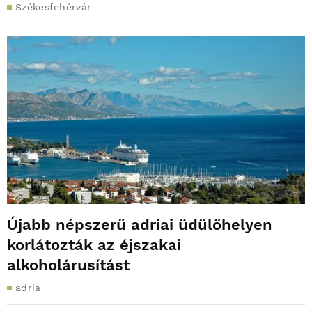
Székesfehérvár
Újabb népszerű adriai üdülőhelyen
korlátozták az éjszakai
alkoholárusítást
adria