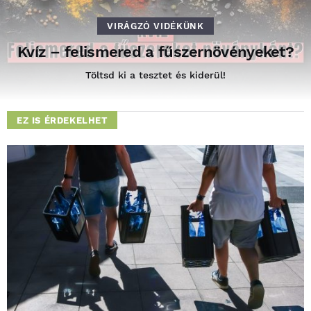
VIRÁGZÓ VIDÉKÜNK
Kvíz – felismered a fűszernövényeket?
Töltsd ki a tesztet és kiderül!
EZ IS ÉRDEKELHET