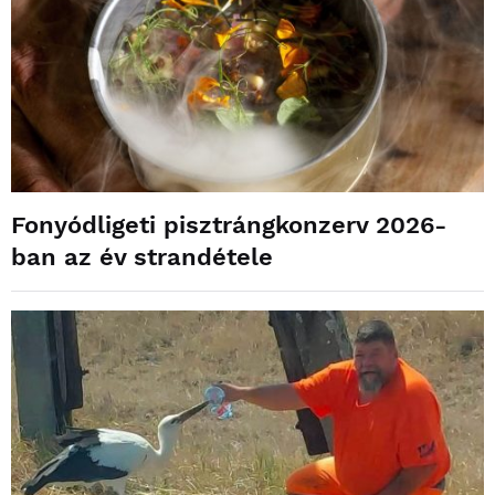
Fonyódligeti pisztrángkonzerv 2026-
ban az év strandétele