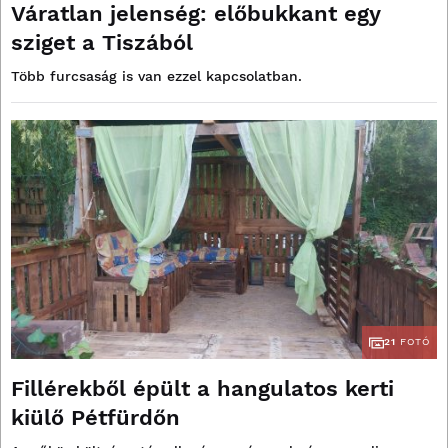
Váratlan jelenség: előbukkant egy
sziget a Tiszából
Több furcsaság is van ezzel kapcsolatban.
21
FOTÓ
Fillérekből épült a hangulatos kerti
kiülő Pétfürdőn