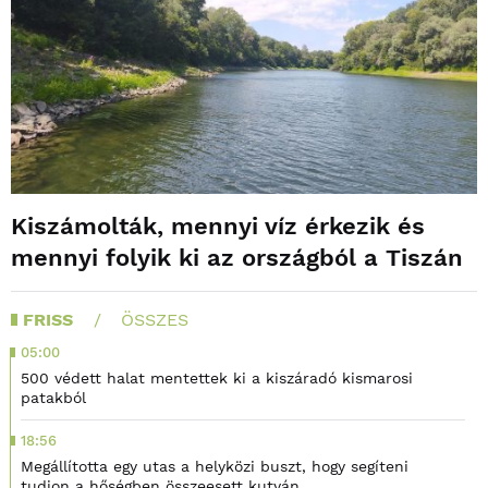
Kiszámolták, mennyi víz érkezik és
mennyi folyik ki az országból a Tiszán
FRISS
ÖSSZES
05:00
500 védett halat mentettek ki a kiszáradó kismarosi
patakból
18:56
Megállította egy utas a helyközi buszt, hogy segíteni
tudjon a hőségben összeesett kutyán