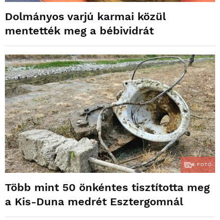
Dolmányos varjú karmai közül
mentették meg a bébividrát
6
FOTÓ
Több mint 50 önkéntes tisztította meg
a Kis-Duna medrét Esztergomnál