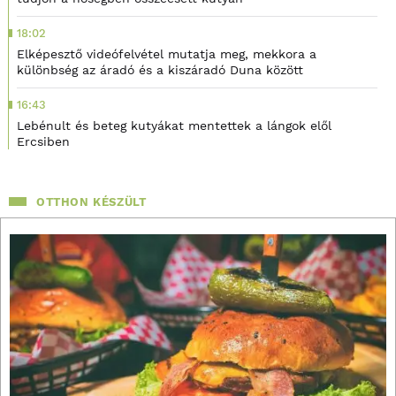
18:02
Elképesztő videófelvétel mutatja meg, mekkora a
különbség az áradó és a kiszáradó Duna között
16:43
Lebénult és beteg kutyákat mentettek a lángok elől
Ercsiben
OTTHON KÉSZÜLT