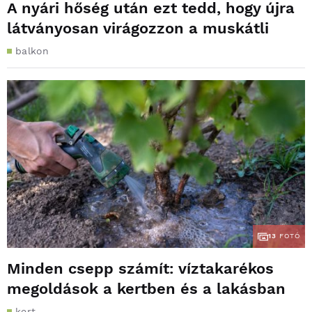
A nyári hőség után ezt tedd, hogy újra
látványosan virágozzon a muskátli
balkon
13
FOTÓ
Minden csepp számít: víztakarékos
megoldások a kertben és a lakásban
kert