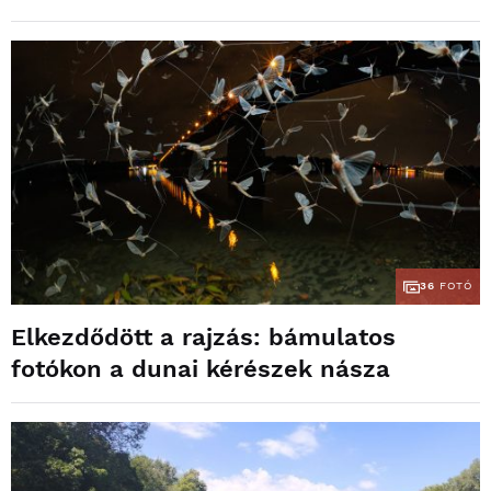
36
FOTÓ
Elkezdődött a rajzás: bámulatos
fotókon a dunai kérészek násza