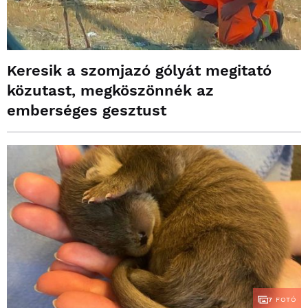
Keresik a szomjazó gólyát megitató
közutast, megköszönnék az
emberséges gesztust
7
FOTÓ