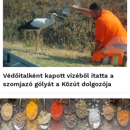
Védőitalként kapott vizéből itatta a
szomjazó gólyát a Közút dolgozója