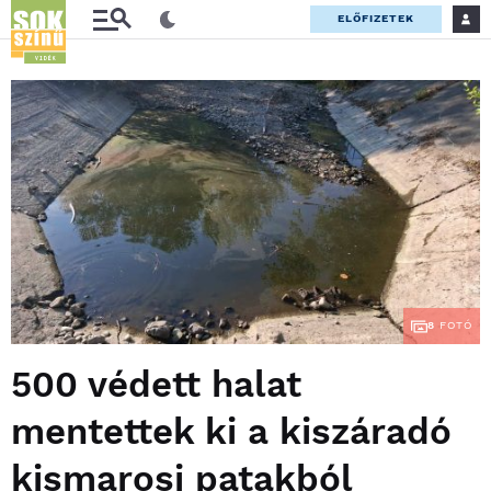
ELŐFIZETEK
8
FOTÓ
500 védett halat
mentettek ki a kiszáradó
kismarosi patakból