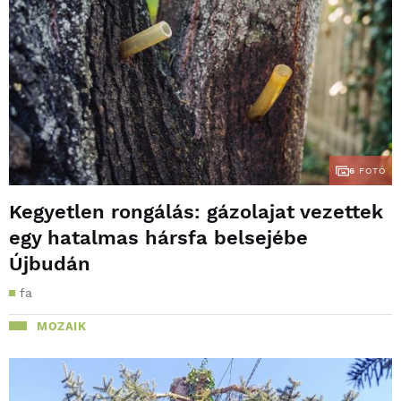
6
FOTÓ
Kegyetlen rongálás: gázolajat vezettek
egy hatalmas hársfa belsejébe
Újbudán
fa
MOZAIK