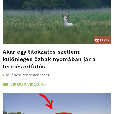
4
FOTÓ
Akár egy titokzatos szellem:
különleges őzbak nyomában jár a
természetfotós
fejlődési rendellenesség
VIRÁGZÓ VIDÉKÜNK