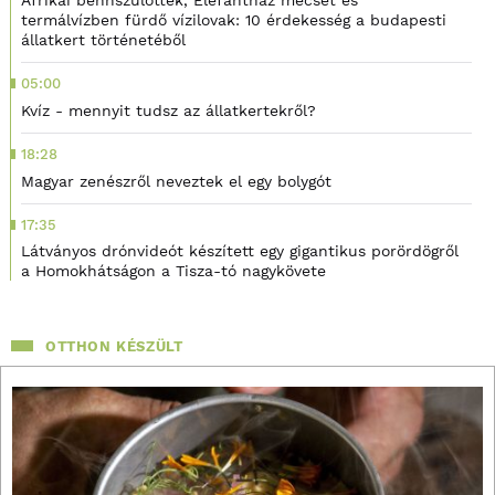
Afrikai bennszülöttek, Elefántház mecset és
termálvízben fürdő vízilovak: 10 érdekesség a budapesti
állatkert történetéből
05:00
Kvíz - mennyit tudsz az állatkertekről?
18:28
Magyar zenészről neveztek el egy bolygót
17:35
Látványos drónvideót készített egy gigantikus porördögről
a Homokhátságon a Tisza-tó nagykövete
OTTHON KÉSZÜLT