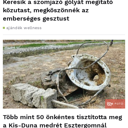
Keresik a szomjazó gólyát megitató
közutast, megköszönnék az
emberséges gesztust
ajándék wellness
6
FOTÓ
Több mint 50 önkéntes tisztította meg
a Kis-Duna medrét Esztergomnál