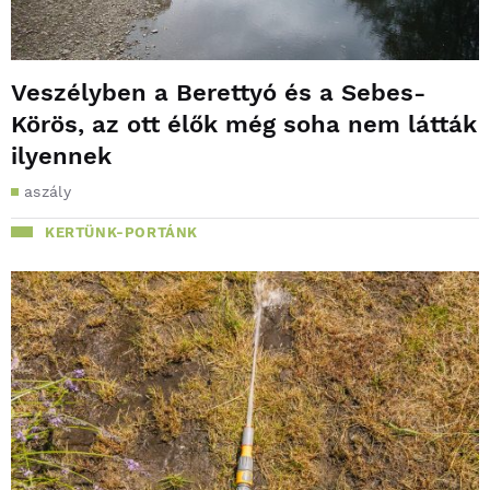
Veszélyben a Berettyó és a Sebes-
Körös, az ott élők még soha nem látták
ilyennek
aszály
KERTÜNK-PORTÁNK