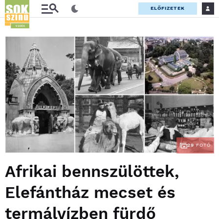
ELŐFIZETEK
29
FOTÓ
Afrikai bennszülöttek,
Elefántház mecset és
termálvízben fürdő