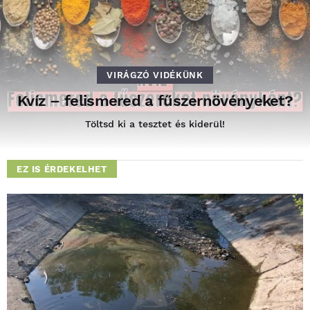
VIRÁGZÓ VIDÉKÜNK
Kvíz – felismered a fűszernövényeket?
Töltsd ki a tesztet és kiderül!
EZ IS ÉRDEKELHET