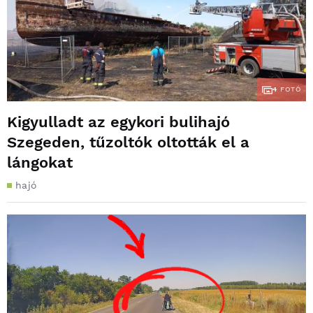
4
FOTÓ
Kigyulladt az egykori bulihajó
Szegeden, tűzoltók oltották el a
lángokat
hajó