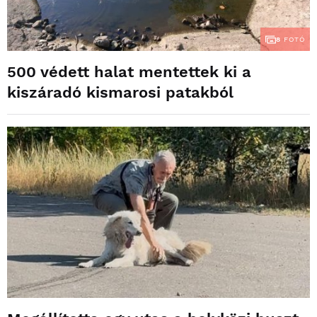
8
FOTÓ
500 védett halat mentettek ki a
kiszáradó kismarosi patakból