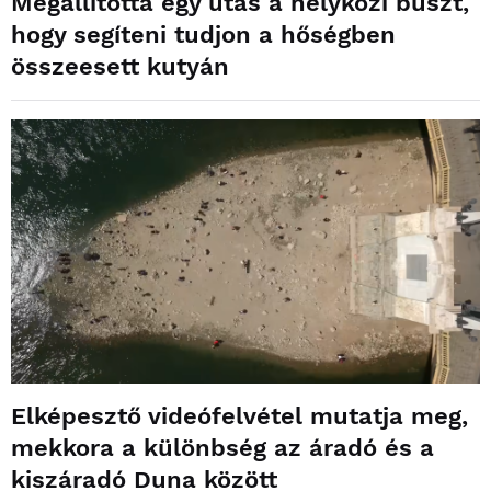
Megállította egy utas a helyközi buszt,
hogy segíteni tudjon a hőségben
összeesett kutyán
Elképesztő videófelvétel mutatja meg,
mekkora a különbség az áradó és a
kiszáradó Duna között