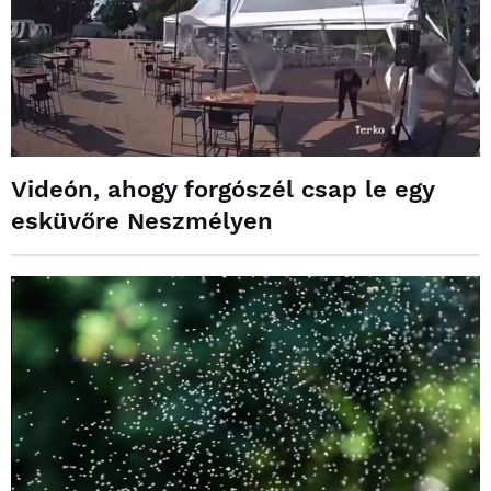
Videón, ahogy forgószél csap le egy
esküvőre Neszmélyen