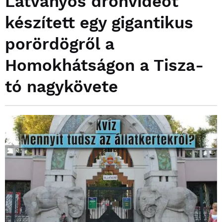
Látványos drónvideót
készített egy gigantikus
porördögről a
Homokhátságon a Tisza-
tó nagykövete