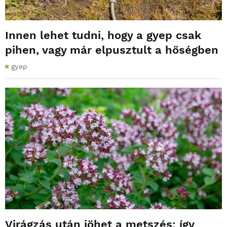
Innen lehet tudni, hogy a gyep csak
pihen, vagy már elpusztult a hőségben
gyep
Virágzás után jöhet a metszés: így