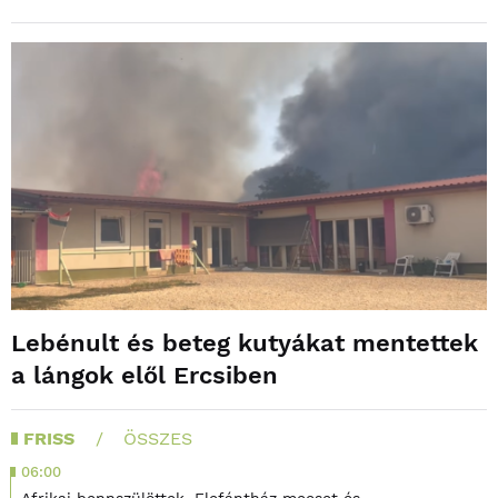
Lebénult és beteg kutyákat mentettek
a lángok elől Ercsiben
FRISS
ÖSSZES
06:00