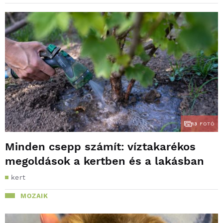
13
FOTÓ
Minden csepp számít: víztakarékos
megoldások a kertben és a lakásban
kert
MOZAIK