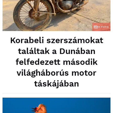
11
FOTÓ
Korabeli szerszámokat
találtak a Dunában
felfedezett második
világháborús motor
táskájában