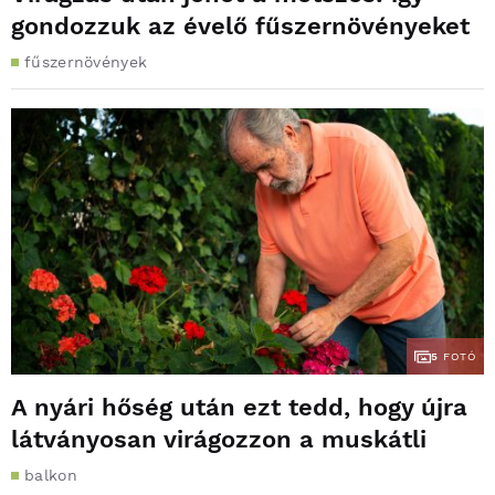
gondozzuk az évelő fűszernövényeket
fűszernövények
5
FOTÓ
A nyári hőség után ezt tedd, hogy újra
látványosan virágozzon a muskátli
balkon