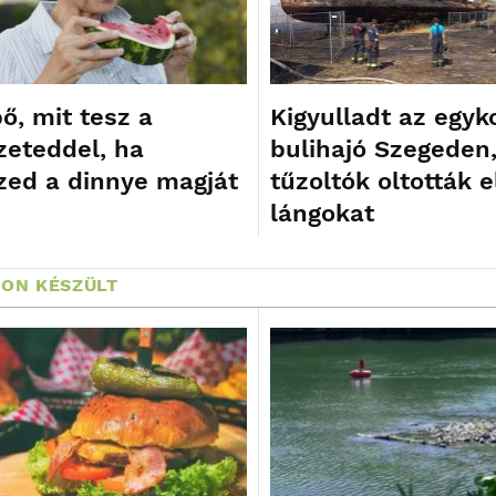
ő, mit tesz a
Kigyulladt az egyko
zeteddel, ha
bulihajó Szegeden
ed a dinnye magját
tűzoltók oltották e
lángokat
ON KÉSZÜLT