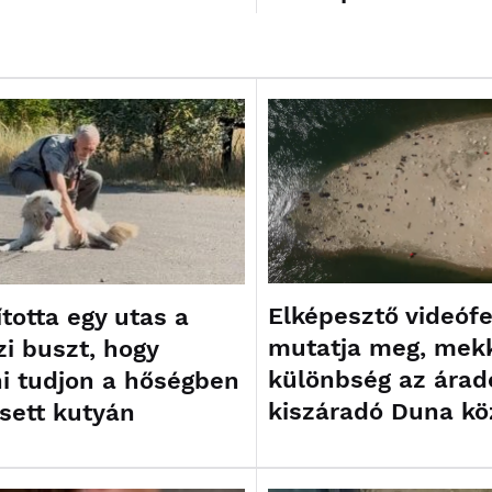
Elképesztő videófe
totta egy utas a
mutatja meg, mek
zi buszt, hogy
különbség az árad
ni tudjon a hőségben
kiszáradó Duna kö
sett kutyán