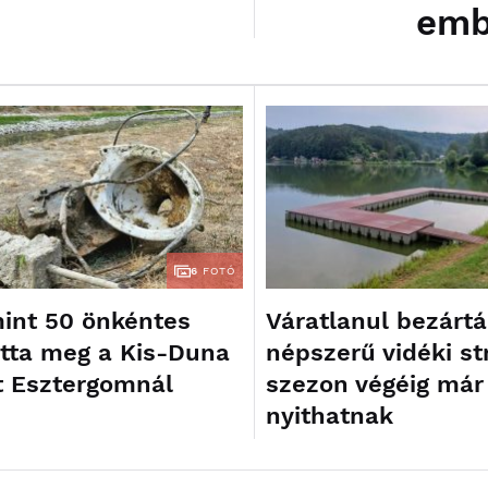
emb
6
FOTÓ
int 50 önkéntes
Váratlanul bezártá
totta meg a Kis-Duna
népszerű vidéki st
 Esztergomnál
szezon végéig már
nyithatnak