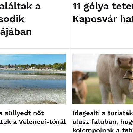
aláltak a
11 gólya te
sodik
Kaposvár ha
kájában
a süllyedt nőt
Idegesíti a turistá
tek a Velencei-tónál
olasz faluban, hog
kolompolnak a te