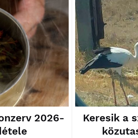
Keresik a 
konzerv 2026-
közuta
détele