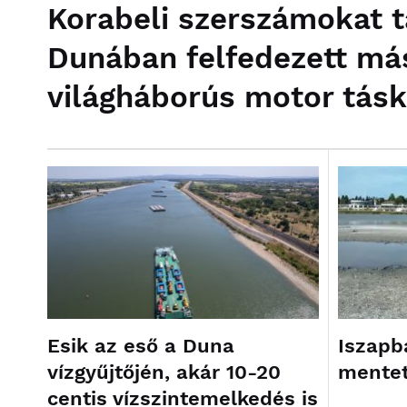
Korabeli szerszámokat t
Dunában felfedezett má
világháborús motor tás
Esik az eső a Duna
Iszapb
vízgyűjtőjén, akár 10-20
mentet
centis vízszintemelkedés is