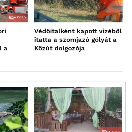
4
FOTÓ
ri
Védőitalként kapott vizéből
,
itatta a szomjazó gólyát a
l a
Közút dolgozója
21
FOTÓ