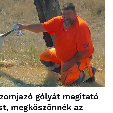
szomjazó gólyát megitató
st, megköszönnék az