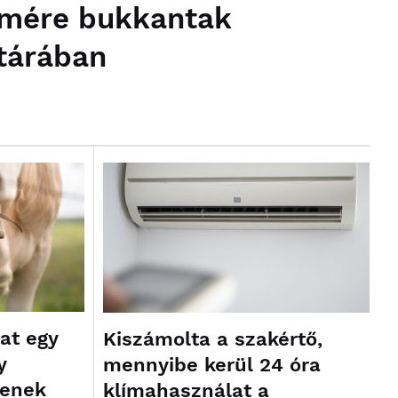
temére bukkantak
tárában
kat egy
Kiszámolta a szakértő,
y
mennyibe kerül 24 óra
henek
klímahasználat a