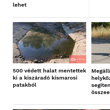
lehet
8
FOTÓ
500 védett halat mentettek
Megállí
ki a kiszáradó kismarosi
helykö
patakból
segíte
összee