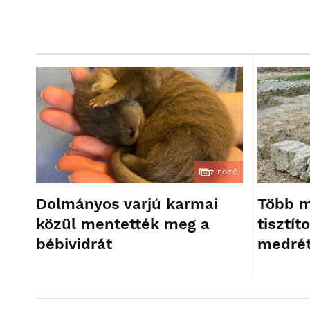
7
FOTÓ
Dolmányos varjú karmai
Több m
közül mentették meg a
tisztí
bébividrát
medrét