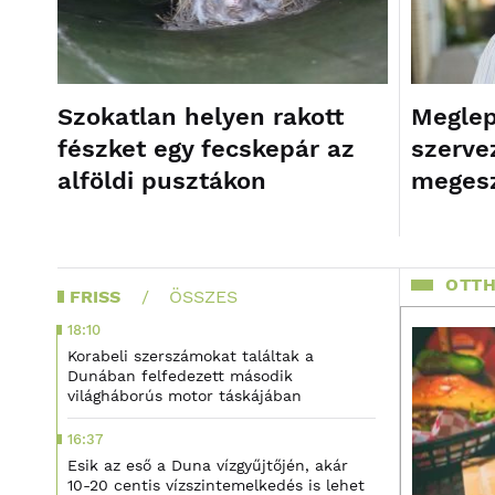
Szokatlan helyen rakott
Meglep
fészket egy fecskepár az
szerve
alföldi pusztákon
megesz
OTTH
FRISS
ÖSSZES
18:10
Korabeli szerszámokat találtak a
Dunában felfedezett második
világháborús motor táskájában
16:37
Esik az eső a Duna vízgyűjtőjén, akár
10-20 centis vízszintemelkedés is lehet