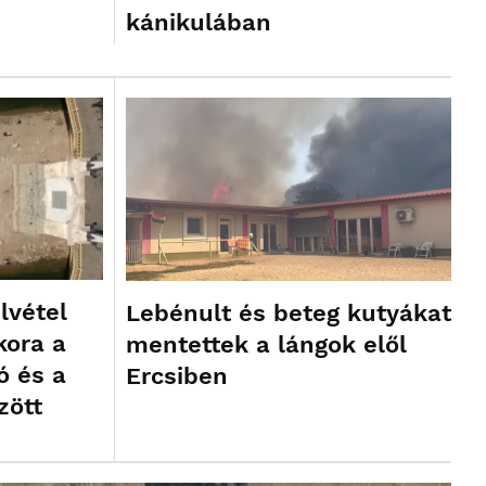
kánikulában
lvétel
Lebénult és beteg kutyákat
kora a
mentettek a lángok elől
ó és a
Ercsiben
zött