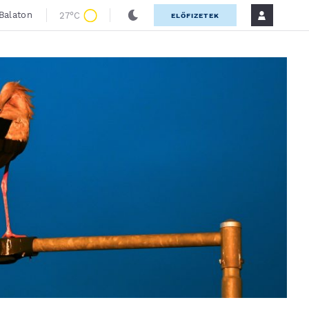
Balaton
27°C
ELŐFIZETEK