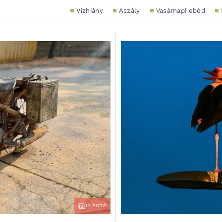
Vízhiány
Aszály
Vasárnapi ebéd
11
FOTÓ