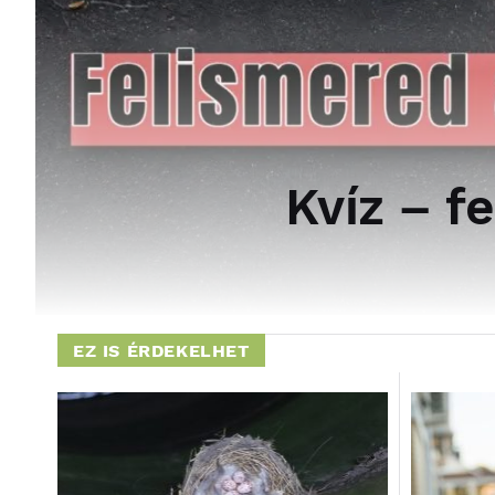
Kvíz – f
EZ IS ÉRDEKELHET