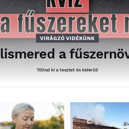
VIRÁGZÓ VIDÉKÜNK
elismered a fűszern
Töltsd ki a tesztet és kiderül!