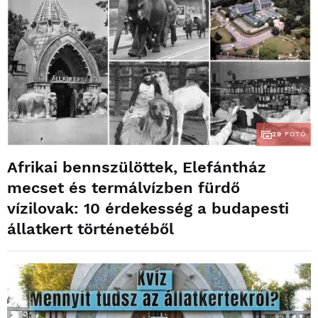
29
FOTÓ
Afrikai bennszülöttek, Elefántház
mecset és termálvízben fürdő
vízilovak: 10 érdekesség a budapesti
állatkert történetéből