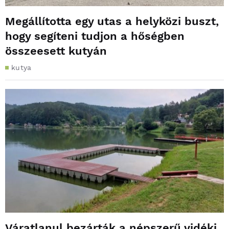
Megállította egy utas a helyközi buszt,
hogy segíteni tudjon a hőségben
összeesett kutyán
kutya
Váratlanul bezárták a népszerű vidéki