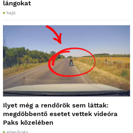
lángokat
hajó
Ilyet még a rendőrök sem láttak:
megdöbbentő esetet vettek videóra
Paks közelében
ellenőrzés