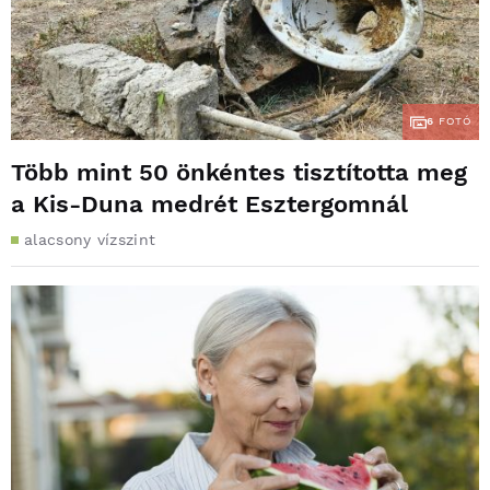
6
FOTÓ
Több mint 50 önkéntes tisztította meg
a Kis-Duna medrét Esztergomnál
alacsony vízszint