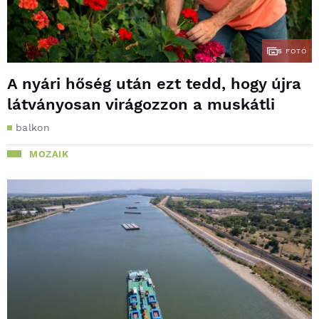
5
FOTÓ
A nyári hőség után ezt tedd, hogy újra
látványosan virágozzon a muskátli
balkon
MOZAIK