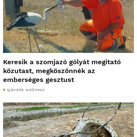
Keresik a szomjazó gólyát megitató
közutast, megköszönnék az
emberséges gesztust
ajándék wellness