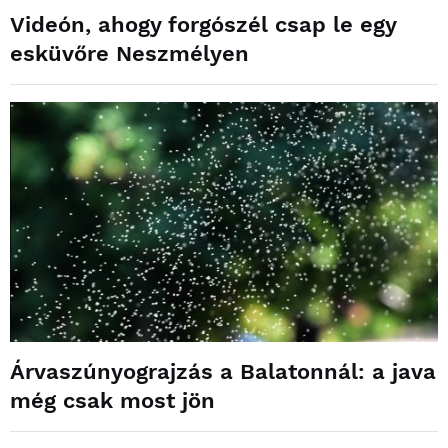
Videón, ahogy forgószél csap le egy
esküvőre Neszmélyen
Árvaszúnyograjzás a Balatonnál: a java
még csak most jön