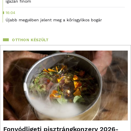
igazán finom
16:04
Újabb megyében jelent meg a kőrisgyilkos bogár
OTTHON KÉSZÜLT
Fonyódligeti pisztrángkonzerv 2026-