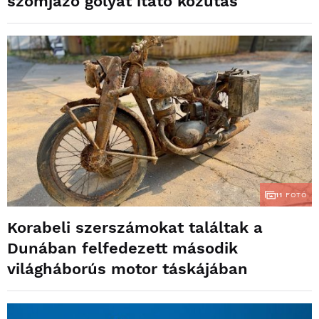
szomjazó gólyát itató közutas
11
FOTÓ
Korabeli szerszámokat találtak a
Dunában felfedezett második
világháborús motor táskájában