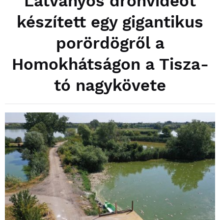
Látványos drónvideót
készített egy gigantikus
porördögről a
Homokhátságon a Tisza-
tó nagykövete