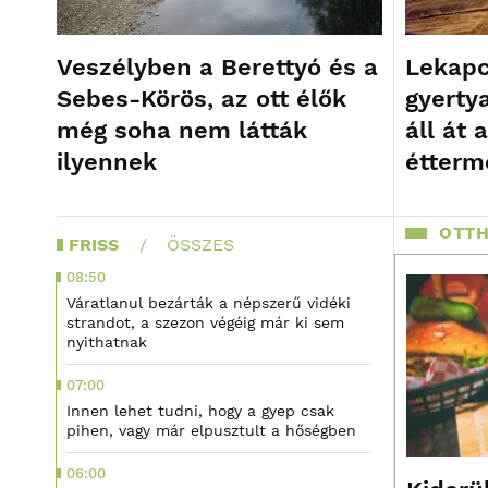
Veszélyben a Berettyó és a
Lekapcs
Sebes-Körös, az ott élők
gyerty
még soha nem látták
áll át 
ilyennek
étterm
OTTH
FRISS
ÖSSZES
08:50
Váratlanul bezárták a népszerű vidéki
strandot, a szezon végéig már ki sem
nyithatnak
07:00
Innen lehet tudni, hogy a gyep csak
pihen, vagy már elpusztult a hőségben
06:00