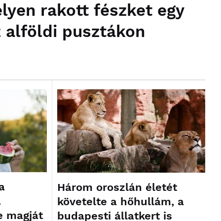
lyen rakott fészket egy
 alföldi pusztákon
a
Három oroszlán életét
a
követelte a hőhullám, a
e magját
budapesti állatkert is