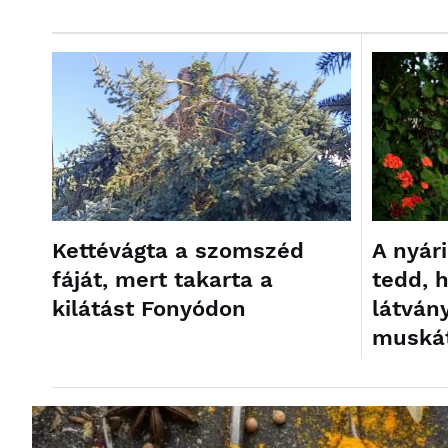
Kettévágta a szomszéd
A nyár
fáját, mert takarta a
tedd, h
kilátást Fonyódon
látván
muskát