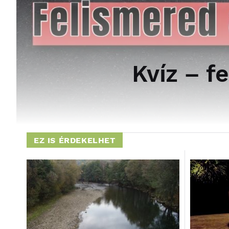
Kvíz – f
EZ IS ÉRDEKELHET