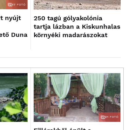
17
FOTÓ
t nyújt
250 tagú gólyakolónia
tartja lázban a Kiskunhalas
ető Duna
környéki madarászokat
21
FOTÓ