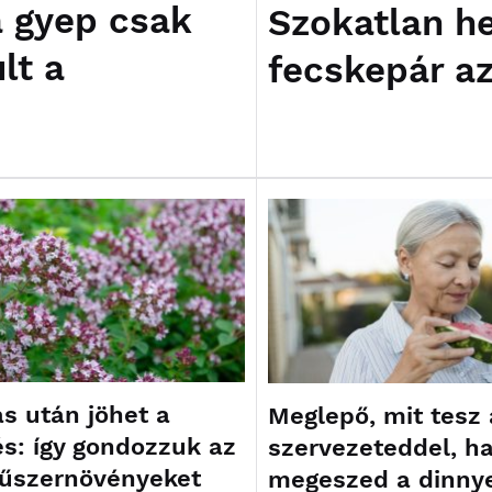
a gyep csak
Szokatlan he
lt a
fecskepár az
ás után jöhet a
Meglepő, mit tesz 
s: így gondozzuk az
szervezeteddel, h
fűszernövényeket
megeszed a dinny