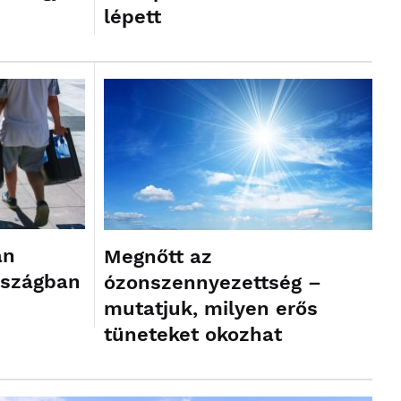
lépett
an
Megnőtt az
rszágban
ózonszennyezettség –
mutatjuk, milyen erős
tüneteket okozhat