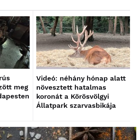
rús
Videó: néhány hónap alatt
zött meg
növesztett hatalmas
dapesten
koronát a Körösvölgyi
Állatpark szarvasbikája