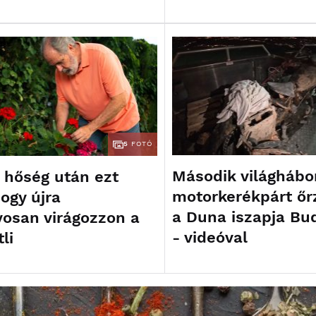
5
FOTÓ
Második világhábo
i hőség után ezt
motorkerékpárt őr
ogy újra
a Duna iszapja Bu
yosan virágozzon a
- videóval
li