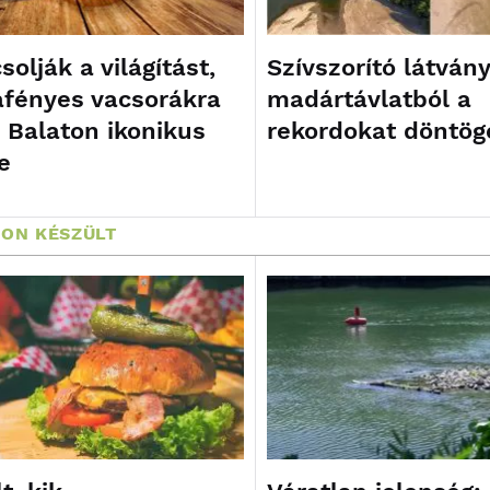
olják a világítást,
Szívszorító látvány
afényes vacsorákra
madártávlatból a
a Balaton ikonikus
rekordokat döntög
e
ON KÉSZÜLT