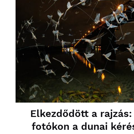
Elkezdődött a rajzás
fotókon a dunai kéré