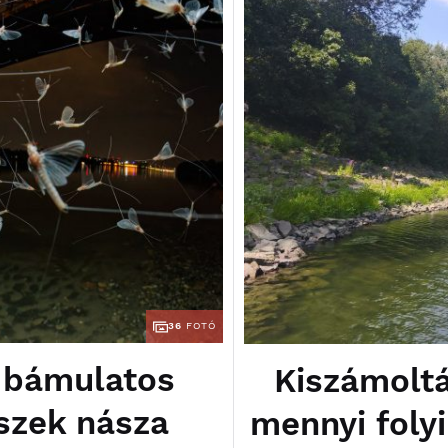
36
FOTÓ
: bámulatos
Kiszámoltá
szek násza
mennyi folyi