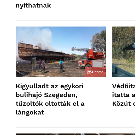
nyithatnak
4
FOTÓ
Kigyulladt az egykori
Védőit
bulihajó Szegeden,
itatta 
tűzoltók oltották el a
Közút 
lángokat