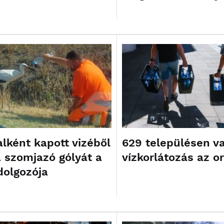
alként kapott vizéből
629 településen v
a szomjazó gólyát a
vízkorlátozás az o
dolgozója