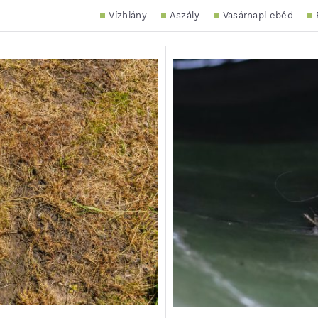
Vízhiány
Aszály
Vasárnapi ebéd