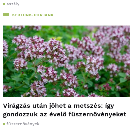
aszály
KERTÜNK-PORTÁNK
Virágzás után jöhet a metszés: így
gondozzuk az évelő fűszernövényeket
fűszernövények