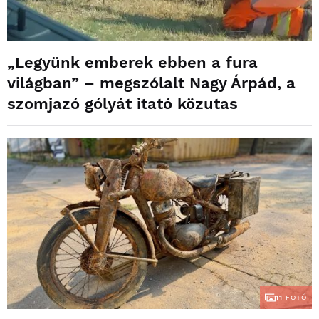
„Legyünk emberek ebben a fura
világban” – megszólalt Nagy Árpád, a
szomjazó gólyát itató közutas
11
FOTÓ