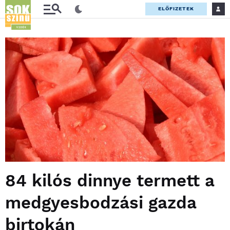
ELŐFIZETEK
84 kilós dinnye termett a
medgyesbodzási gazda
birtokán