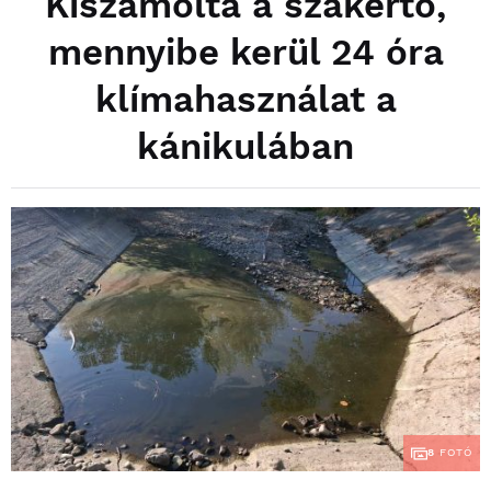
Kiszámolta a szakértő,
mennyibe kerül 24 óra
klímahasználat a
kánikulában
8
FOTÓ