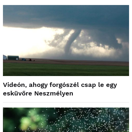
Videón, ahogy forgószél csap le egy
esküvőre Neszmélyen