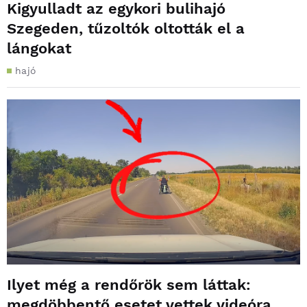
Kigyulladt az egykori bulihajó
Szegeden, tűzoltók oltották el a
lángokat
hajó
Ilyet még a rendőrök sem láttak:
megdöbbentő esetet vettek videóra