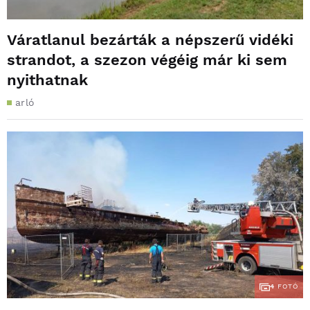
Váratlanul bezárták a népszerű vidéki
strandot, a szezon végéig már ki sem
nyithatnak
arló
4
FOTÓ