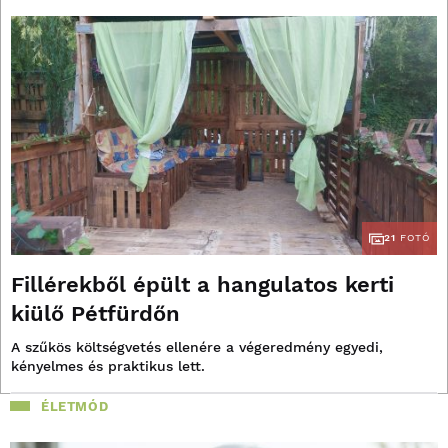
21
FOTÓ
Fillérekből épült a hangulatos kerti
kiülő Pétfürdőn
A szűkös költségvetés ellenére a végeredmény egyedi,
kényelmes és praktikus lett.
ÉLETMÓD