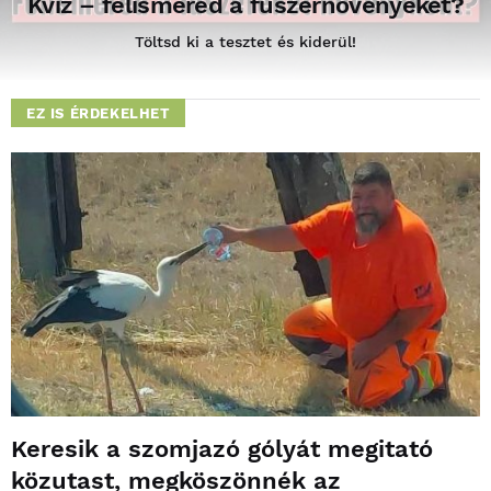
Kvíz – felismered a fűszernövényeket?
Töltsd ki a tesztet és kiderül!
EZ IS ÉRDEKELHET
Keresik a szomjazó gólyát megitató
közutast, megköszönnék az