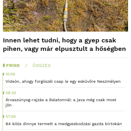
Innen lehet tudni, hogy a gyep csak
pihen, vagy már elpusztult a hőségben
FRISS
ÖSSZES
10:00
Videón, ahogy forgószél csap le egy esküvőre Neszmélyen
08:30
Árvaszúnyog-rajzás a Balatonnál: a java még csak most
jön
07:00
84 kilós dinnye termett a medgyesbodzási gazda birtokán