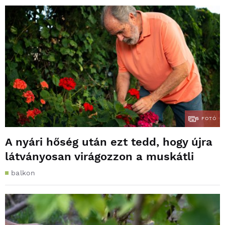
5
FOTÓ
A nyári hőség után ezt tedd, hogy újra
látványosan virágozzon a muskátli
balkon