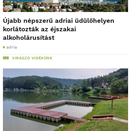
Újabb népszerű adriai üdülőhelyen
korlátozták az éjszakai
alkoholárusítást
adria
VIRÁGZÓ VIDÉKÜNK