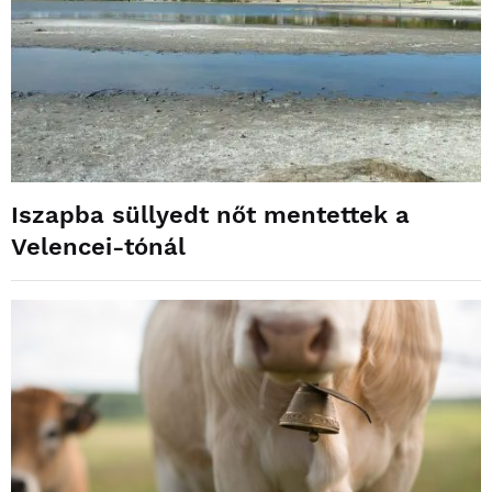
Iszapba süllyedt nőt mentettek a
Velencei-tónál