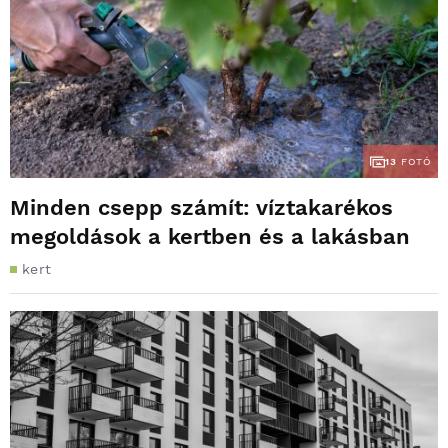
13
FOTÓ
Minden csepp számít: víztakarékos
megoldások a kertben és a lakásban
kert